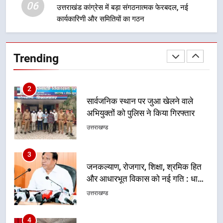
न्याय पंचायत से राज्य स्तर तक होगा
06
उत्तराखण्ड
उत्तराखंड कांग्रेस में बड़ा संगठनात्मक फेरबदल, नई
प्रतिभा का प्रदर्शन
कार्यकारिणी और समितियों का गठन
2
सार्वजनिक स्थान पर जुआ खेलने वाले
Trending
अभियुक्तों को पुलिस ने किया गिरफ्तार
उत्तराखण्ड
3
जनकल्याण, रोजगार, शिक्षा, श्रमिक हित
और आधारभूत विकास को नई गति : धामी
कैबिनेट के ऐतिहासिक फैसले
उत्तराखण्ड
4
एमडीडीए का अवैध प्लाटिंग और निर्माण पर
बड़ा एक्शन, दो स्थानों पर ध्वस्तीकरण,
मसूरी मार्ग पर अवैध निर्माण सील
उत्तराखण्ड