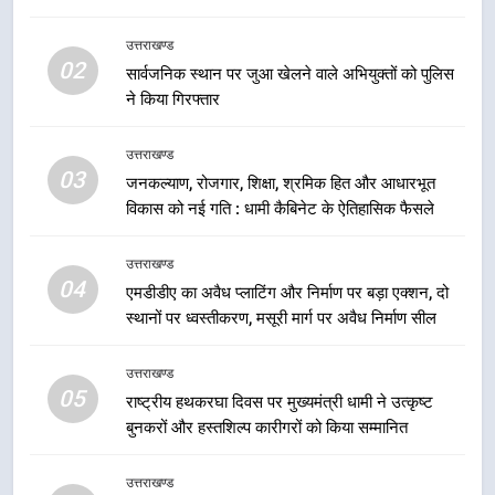
उत्तराखंड कांग्रेस में बड़ा संगठनात्मक
फेरबदल, नई कार्यकारिणी और समितियों
उत्तराखण्ड
का गठन
02
उत्तराखण्ड
सार्वजनिक स्थान पर जुआ खेलने वाले अभियुक्तों को पुलिस
ने किया गिरफ्तार
7
उत्तराखण्ड
मुख्यमंत्री धामी बोले- युवाओं को रोजगार
03
जनकल्याण, रोजगार, शिक्षा, श्रमिक हित और आधारभूत
देना सरकार की सर्वोच्च प्राथमिकता, आने
विकास को नई गति : धामी कैबिनेट के ऐतिहासिक फैसले
वाले महीनों में हजारों पदों पर की जाएगी
उत्तराखण्ड
भर्ती
उत्तराखण्ड
8
04
एमडीडीए का अवैध प्लाटिंग और निर्माण पर बड़ा एक्शन, दो
दिल्ली-देहरादून आर्थिक कॉरिडोर से जुड़ी
स्थानों पर ध्वस्तीकरण, मसूरी मार्ग पर अवैध निर्माण सील
12 किमी ग्रीनफील्ड बाईपास परियोजना
का डीएम ने किया निरीक्षण; समयबद्ध एवं
उत्तराखण्ड
उत्तराखण्ड
गुणवत्तापूर्ण निर्माण सुनिश्चित करने के
05
राष्ट्रीय हथकरघा दिवस पर मुख्यमंत्री धामी ने उत्कृष्ट
निर्देश, सुरक्षा मानकों से कोई समझौता
1
बुनकरों और हस्तशिल्प कारीगरों को किया सम्मानित
नहींः डीएम
खेल महाकुंभ 2026ः 01 सितंबर से सजेगा
मुख्यमंत्री चौम्पियनशिप ट्रॉफी का मंच,
उत्तराखण्ड