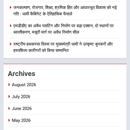
12 किमी ग्रीनफील्ड बाईपास परियोजना
जनकल्याण, रोजगार, शिक्षा, श्रमिक हित और आधारभूत विकास को नई
का डीएम ने किया निरीक्षण; समयबद्ध एवं
उत्तराखण्ड
गति : धामी कैबिनेट के ऐतिहासिक फैसले
गुणवत्तापूर्ण निर्माण सुनिश्चित करने के
निर्देश, सुरक्षा मानकों से कोई समझौता
एमडीडीए का अवैध प्लाटिंग और निर्माण पर बड़ा एक्शन, दो स्थानों पर
1
नहींः डीएम
ध्वस्तीकरण, मसूरी मार्ग पर अवैध निर्माण सील
खेल महाकुंभ 2026ः 01 सितंबर से सजेगा
मुख्यमंत्री चौम्पियनशिप ट्रॉफी का मंच,
राष्ट्रीय हथकरघा दिवस पर मुख्यमंत्री धामी ने उत्कृष्ट बुनकरों और
न्याय पंचायत से राज्य स्तर तक होगा
हस्तशिल्प कारीगरों को किया सम्मानित
उत्तराखण्ड
प्रतिभा का प्रदर्शन
2
Archives
सार्वजनिक स्थान पर जुआ खेलने वाले
अभियुक्तों को पुलिस ने किया गिरफ्तार
August 2026
उत्तराखण्ड
July 2026
3
June 2026
जनकल्याण, रोजगार, शिक्षा, श्रमिक हित
और आधारभूत विकास को नई गति : धामी
May 2026
कैबिनेट के ऐतिहासिक फैसले
उत्तराखण्ड