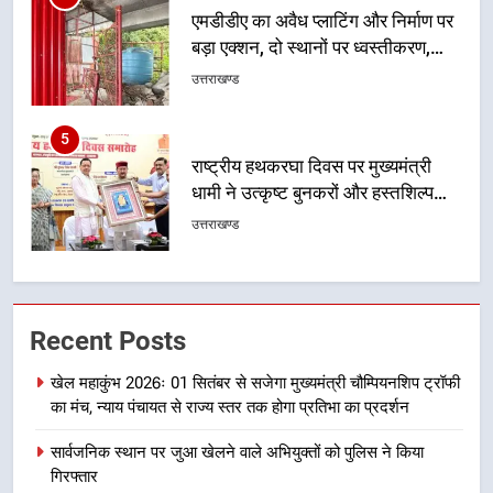
5
राष्ट्रीय हथकरघा दिवस पर मुख्यमंत्री
धामी ने उत्कृष्ट बुनकरों और हस्तशिल्प
कारीगरों को किया सम्मानित
उत्तराखण्ड
6
उत्तराखंड कांग्रेस में बड़ा संगठनात्मक
फेरबदल, नई कार्यकारिणी और समितियों
का गठन
उत्तराखण्ड
7
Recent Posts
मुख्यमंत्री धामी बोले- युवाओं को रोजगार
देना सरकार की सर्वोच्च प्राथमिकता, आने
खेल महाकुंभ 2026ः 01 सितंबर से सजेगा मुख्यमंत्री चौम्पियनशिप ट्रॉफी
वाले महीनों में हजारों पदों पर की जाएगी
उत्तराखण्ड
का मंच, न्याय पंचायत से राज्य स्तर तक होगा प्रतिभा का प्रदर्शन
भर्ती
सार्वजनिक स्थान पर जुआ खेलने वाले अभियुक्तों को पुलिस ने किया
8
गिरफ्तार
दिल्ली-देहरादून आर्थिक कॉरिडोर से जुड़ी