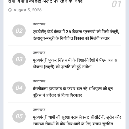
सभी विभागों को हाई अलर्ट पर रहने के निर्देश
01
6
August 5, 2026
एसआईआर प्रक्रिया की निगरानी के लिए
प्रदेश कांग्रेस मुख्यालय में कंट्रोल रूम
का शुभारंभ
उत्तराखण्ड
उत्तराखण्ड
02
एमडीडीए बोर्ड बैठक में 25 विकास प्रस्तावों को मिली मंजूरी,
देहरादून-मसूरी के नियोजित विकास को मिलेगी रफ्तार
7
सड़क सुरक्षा पर डीएम का सख्त एक्शन,
उत्तराखण्ड
ब्लैक स्पॉट होंगे सुरक्षित, हर माह होगी
03
मुख्यमंत्री पुष्कर सिंह धामी के दिशा-निर्देशों में पीएम आवास
प्रगति समीक्षा
उत्तराखण्ड
योजना (शहरी) की प्रगति की हुई समीक्षा
8
उत्तराखण्ड
महाराज की राजस्थान के मुख्यमंत्री से
04
बैरागीवाला हत्याकांड के फरार चल रहे अभियुक्त को दून
शिष्टाचार भेंट पर्यटन और सांस्कृतिक
पुलिस ने हरिद्वार से किया गिरफ्तार
गतिविधियों के विस्तार पर हुई चर्चा
उत्तराखण्ड
उत्तराखण्ड
05
1
मुख्यमंत्री धामी की सुरक्षा प्राथमिकता: सीसीटीवी, ड्रोन और
स्वास्थ्य सेवाओं के बीच शिवभक्तों के लिए बनाया सुरक्षित
भारी से बहुत भारी वर्षा की चेतावनी के बीच