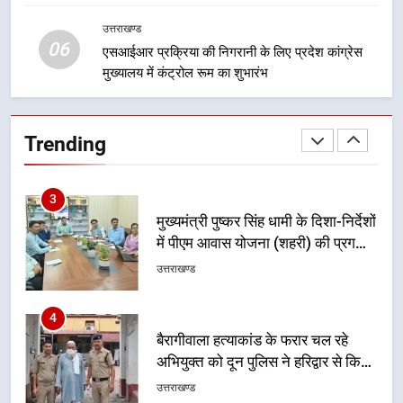
कांवड़ मार्ग
जिला प्रशासन अलर्ट, सभी विभागों को हाई
अलर्ट पर रहने के निर्देश
उत्तराखण्ड
उत्तराखण्ड
06
एसआईआर प्रक्रिया की निगरानी के लिए प्रदेश कांग्रेस
मुख्यालय में कंट्रोल रूम का शुभारंभ
2
एमडीडीए बोर्ड बैठक में 25 विकास प्रस्तावों
को मिली मंजूरी, देहरादून-मसूरी के
Trending
नियोजित विकास को मिलेगी रफ्तार
उत्तराखण्ड
3
मुख्यमंत्री पुष्कर सिंह धामी के दिशा-निर्देशों
में पीएम आवास योजना (शहरी) की प्रगति
की हुई समीक्षा
उत्तराखण्ड
4
बैरागीवाला हत्याकांड के फरार चल रहे
अभियुक्त को दून पुलिस ने हरिद्वार से किया
गिरफ्तार
उत्तराखण्ड