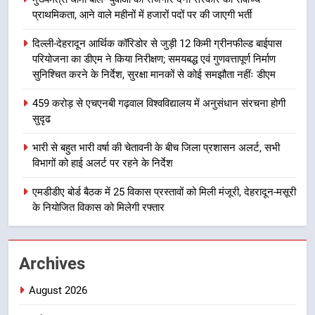
गिरफ्तार
उत्तराखण्ड
प्राथमिकता, आने वाले महीनों में हजारों पदों पर की जाएगी भर्ती
दिल्ली-देहरादून आर्थिक कॉरिडोर से जुड़ी 12 किमी ग्रीनफील्ड बाईपास
8
परियोजना का डीएम ने किया निरीक्षण; समयबद्ध एवं गुणवत्तापूर्ण निर्माण
भारी बारिश का अलर्ट! 6 अगस्त को
सुनिश्चित करने के निर्देश, सुरक्षा मानकों से कोई समझौता नहींः डीएम
देहरादून में स्कूल बंद
459 करोड़ से एचएनबी गढ़वाल विश्वविद्यालय में अनुसंधान संरचना होगी
उत्तराखण्ड
सुदृढ
1
भारी से बहुत भारी वर्षा की चेतावनी के बीच जिला प्रशासन अलर्ट, सभी
मुख्यमंत्री धामी बोले- युवाओं को रोजगार
विभागों को हाई अलर्ट पर रहने के निर्देश
देना सरकार की सर्वोच्च प्राथमिकता, आने
एमडीडीए बोर्ड बैठक में 25 विकास प्रस्तावों को मिली मंजूरी, देहरादून-मसूरी
वाले महीनों में हजारों पदों पर की जाएगी
उत्तराखण्ड
के नियोजित विकास को मिलेगी रफ्तार
भर्ती
2
दिल्ली-देहरादून आर्थिक कॉरिडोर से जुड़ी
Archives
12 किमी ग्रीनफील्ड बाईपास परियोजना
का डीएम ने किया निरीक्षण; समयबद्ध एवं
August 2026
उत्तराखण्ड
गुणवत्तापूर्ण निर्माण सुनिश्चित करने के