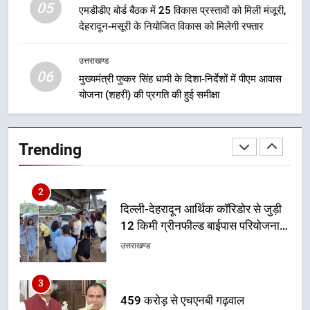
05
एमडीडीए बोर्ड बैठक में 25 विकास प्रस्तावों को मिली मंजूरी,
देहरादून-मसूरी के नियोजित विकास को मिलेगी रफ्तार
1
मुख्यमंत्री धामी बोले- युवाओं को रोजगार
उत्तराखण्ड
देना सरकार की सर्वोच्च प्राथमिकता, आने
06
मुख्यमंत्री पुष्कर सिंह धामी के दिशा-निर्देशों में पीएम आवास
वाले महीनों में हजारों पदों पर की जाएगी
उत्तराखण्ड
योजना (शहरी) की प्रगति की हुई समीक्षा
भर्ती
2
दिल्ली-देहरादून आर्थिक कॉरिडोर से जुड़ी
Trending
12 किमी ग्रीनफील्ड बाईपास परियोजना
का डीएम ने किया निरीक्षण; समयबद्ध एवं
उत्तराखण्ड
गुणवत्तापूर्ण निर्माण सुनिश्चित करने के
निर्देश, सुरक्षा मानकों से कोई समझौता
3
नहींः डीएम
459 करोड़ से एचएनबी गढ़वाल
विश्वविद्यालय में अनुसंधान संरचना होगी
सुदृढ
उत्तराखण्ड
4