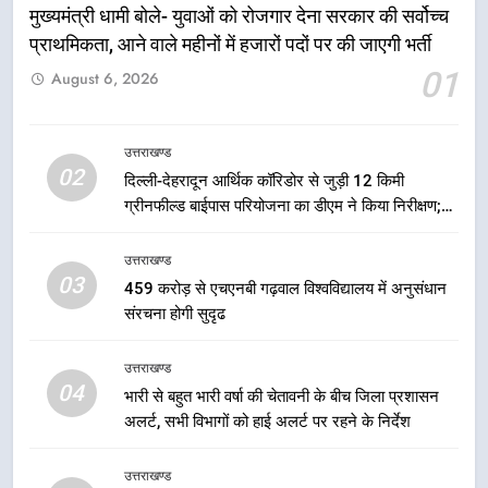
को मिली मंजूरी, देहरादून-मसूरी के
मुख्यमंत्री धामी बोले- युवाओं को रोजगार देना सरकार की सर्वोच्च
नियोजित विकास को मिलेगी रफ्तार
प्राथमिकता, आने वाले महीनों में हजारों पदों पर की जाएगी भर्ती
उत्तराखण्ड
01
August 6, 2026
6
मुख्यमंत्री पुष्कर सिंह धामी के दिशा-निर्देशों
उत्तराखण्ड
में पीएम आवास योजना (शहरी) की प्रगति
02
दिल्ली-देहरादून आर्थिक कॉरिडोर से जुड़ी 12 किमी
की हुई समीक्षा
उत्तराखण्ड
ग्रीनफील्ड बाईपास परियोजना का डीएम ने किया निरीक्षण;
समयबद्ध एवं गुणवत्तापूर्ण निर्माण सुनिश्चित करने के निर्देश,
7
सुरक्षा मानकों से कोई समझौता नहींः डीएम
उत्तराखण्ड
बैरागीवाला हत्याकांड के फरार चल रहे
03
459 करोड़ से एचएनबी गढ़वाल विश्वविद्यालय में अनुसंधान
अभियुक्त को दून पुलिस ने हरिद्वार से किया
संरचना होगी सुदृढ
गिरफ्तार
उत्तराखण्ड
उत्तराखण्ड
04
8
भारी से बहुत भारी वर्षा की चेतावनी के बीच जिला प्रशासन
भारी बारिश का अलर्ट! 6 अगस्त को
अलर्ट, सभी विभागों को हाई अलर्ट पर रहने के निर्देश
देहरादून में स्कूल बंद
उत्तराखण्ड
उत्तराखण्ड