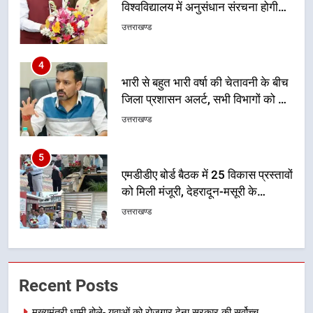
भारी से बहुत भारी वर्षा की चेतावनी के बीच
जिला प्रशासन अलर्ट, सभी विभागों को हाई
अलर्ट पर रहने के निर्देश
उत्तराखण्ड
5
एमडीडीए बोर्ड बैठक में 25 विकास प्रस्तावों
को मिली मंजूरी, देहरादून-मसूरी के
नियोजित विकास को मिलेगी रफ्तार
उत्तराखण्ड
6
मुख्यमंत्री पुष्कर सिंह धामी के दिशा-निर्देशों
में पीएम आवास योजना (शहरी) की प्रगति
की हुई समीक्षा
उत्तराखण्ड
7
Recent Posts
बैरागीवाला हत्याकांड के फरार चल रहे
अभियुक्त को दून पुलिस ने हरिद्वार से किया
मुख्यमंत्री धामी बोले- युवाओं को रोजगार देना सरकार की सर्वोच्च