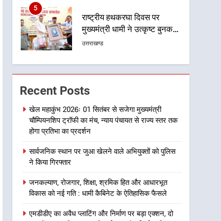
6
उत्तराखंड कांग्रेस में बड़ा
संगठनात्मक फेरबदल, नई
कार्यकारिणी और समितियों का
उत्तराखण्ड
गठन
7
मुख्यमंत्री धामी बोले- युवाओं को
रोजगार देना सरकार की सर्वोच्च
Recent Posts
प्राथमिकता, आने वाले महीनों में
उत्तराखण्ड
हजारों पदों पर की जाएगी भर्ती
खेल महाकुंभ 2026ः 01 सितंबर से सजेगा मुख्यमंत्री
चौम्पियनशिप ट्रॉफी का मंच, न्याय पंचायत से राज्य स्तर तक
8
दिल्ली-देहरादून आर्थिक कॉरिडोर
होगा प्रतिभा का प्रदर्शन
से जुड़ी 12 किमी ग्रीनफील्ड
सार्वजनिक स्थान पर जुआ खेलने वाले अभियुक्तों को पुलिस
बाईपास परियोजना का डीएम ने
उत्तराखण्ड
ने किया गिरफ्तार
किया निरीक्षण; समयबद्ध एवं
गुणवत्तापूर्ण निर्माण सुनिश्चित करने
1
जनकल्याण, रोजगार, शिक्षा, श्रमिक हित और आधारभूत
खेल महाकुंभ 2026ः 01 सितंबर
के निर्देश, सुरक्षा मानकों से कोई
विकास को नई गति : धामी कैबिनेट के ऐतिहासिक फैसले
से सजेगा मुख्यमंत्री चौम्पियनशिप
समझौता नहींः डीएम
ट्रॉफी का मंच, न्याय पंचायत से
उत्तराखण्ड
एमडीडीए का अवैध प्लाटिंग और निर्माण पर बड़ा एक्शन, दो