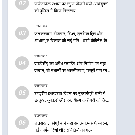
6
02
सार्वजनिक स्थान पर जुआ खेलने वाले अभियुक्तों
उत्तराखंड कांग्रेस में बड़ा
को पुलिस ने किया गिरफ्तार
संगठनात्मक फेरबदल, नई
कार्यकारिणी और समितियों का
उत्तराखण्ड
उत्तराखण्ड
गठन
03
जनकल्याण, रोजगार, शिक्षा, श्रमिक हित और
7
मुख्यमंत्री धामी बोले- युवाओं को
आधारभूत विकास को नई गति : धामी कैबिनेट के
रोजगार देना सरकार की सर्वोच्च
ऐतिहासिक फैसले
प्राथमिकता, आने वाले महीनों में
उत्तराखण्ड
उत्तराखण्ड
हजारों पदों पर की जाएगी भर्ती
04
एमडीडीए का अवैध प्लाटिंग और निर्माण पर बड़ा
8
एक्शन, दो स्थानों पर ध्वस्तीकरण, मसूरी मार्ग पर
दिल्ली-देहरादून आर्थिक कॉरिडोर
अवैध निर्माण सील
से जुड़ी 12 किमी ग्रीनफील्ड
उत्तराखण्ड
बाईपास परियोजना का डीएम ने
उत्तराखण्ड
05
राष्ट्रीय हथकरघा दिवस पर मुख्यमंत्री धामी ने
किया निरीक्षण; समयबद्ध एवं
उत्कृष्ट बुनकरों और हस्तशिल्प कारीगरों को किया
गुणवत्तापूर्ण निर्माण सुनिश्चित करने
1
सम्मानित
खेल महाकुंभ 2026ः 01 सितंबर
के निर्देश, सुरक्षा मानकों से कोई
उत्तराखण्ड
से सजेगा मुख्यमंत्री चौम्पियनशिप
समझौता नहींः डीएम
06
ट्रॉफी का मंच, न्याय पंचायत से
उत्तराखंड कांग्रेस में बड़ा संगठनात्मक फेरबदल,
उत्तराखण्ड
नई कार्यकारिणी और समितियों का गठन
राज्य स्तर तक होगा प्रतिभा का