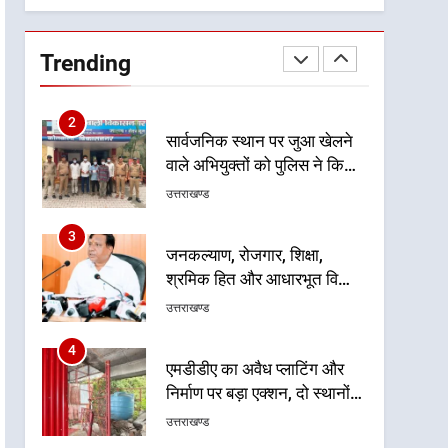
प्रदर्शन
2
सार्वजनिक स्थान पर जुआ खेलने
वाले अभियुक्तों को पुलिस ने किया
Trending
गिरफ्तार
उत्तराखण्ड
3
जनकल्याण, रोजगार, शिक्षा,
श्रमिक हित और आधारभूत विकास
को नई गति : धामी कैबिनेट के
उत्तराखण्ड
ऐतिहासिक फैसले
4
एमडीडीए का अवैध प्लाटिंग और
निर्माण पर बड़ा एक्शन, दो स्थानों
पर ध्वस्तीकरण, मसूरी मार्ग पर
उत्तराखण्ड
अवैध निर्माण सील
5
राष्ट्रीय हथकरघा दिवस पर
मुख्यमंत्री धामी ने उत्कृष्ट बुनकरों
और हस्तशिल्प कारीगरों को किया
उत्तराखण्ड
सम्मानित