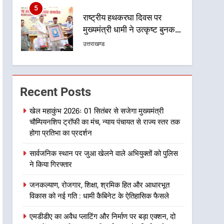
5
राष्ट्रीय हथकरघा दिवस पर
मुख्यमंत्री धामी ने उत्कृष्ट बुनकरों
और हस्तशिल्प कारीगरों को किया
उत्तराखण्ड
सम्मानित
6
उत्तराखंड कांग्रेस में बड़ा
संगठनात्मक फेरबदल, नई
Recent Posts
कार्यकारिणी और समितियों का
उत्तराखण्ड
गठन
खेल महाकुंभ 2026ः 01 सितंबर से सजेगा मुख्यमंत्री
चौम्पियनशिप ट्रॉफी का मंच, न्याय पंचायत से राज्य स्तर तक
7
मुख्यमंत्री धामी बोले- युवाओं को
होगा प्रतिभा का प्रदर्शन
रोजगार देना सरकार की सर्वोच्च
सार्वजनिक स्थान पर जुआ खेलने वाले अभियुक्तों को पुलिस
प्राथमिकता, आने वाले महीनों में
उत्तराखण्ड
ने किया गिरफ्तार
हजारों पदों पर की जाएगी भर्ती
8
जनकल्याण, रोजगार, शिक्षा, श्रमिक हित और आधारभूत
दिल्ली-देहरादून आर्थिक कॉरिडोर
विकास को नई गति : धामी कैबिनेट के ऐतिहासिक फैसले
से जुड़ी 12 किमी ग्रीनफील्ड
बाईपास परियोजना का डीएम ने
उत्तराखण्ड
एमडीडीए का अवैध प्लाटिंग और निर्माण पर बड़ा एक्शन, दो