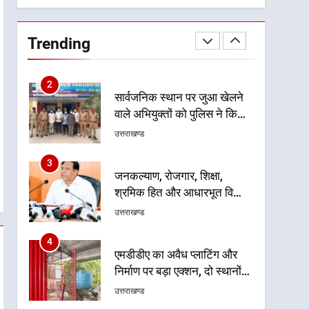
गुणवत्तापूर्ण निर्माण सुनिश्चित करने
1
खेल महाकुंभ 2026ः 01 सितंबर
के निर्देश, सुरक्षा मानकों से कोई
से सजेगा मुख्यमंत्री चौम्पियनशिप
समझौता नहींः डीएम
Trending
ट्रॉफी का मंच, न्याय पंचायत से
उत्तराखण्ड
राज्य स्तर तक होगा प्रतिभा का
प्रदर्शन
2
सार्वजनिक स्थान पर जुआ खेलने
वाले अभियुक्तों को पुलिस ने किया
गिरफ्तार
उत्तराखण्ड
3
जनकल्याण, रोजगार, शिक्षा,
श्रमिक हित और आधारभूत विकास
को नई गति : धामी कैबिनेट के
उत्तराखण्ड
ऐतिहासिक फैसले
4
एमडीडीए का अवैध प्लाटिंग और
निर्माण पर बड़ा एक्शन, दो स्थानों
पर ध्वस्तीकरण, मसूरी मार्ग पर
उत्तराखण्ड
अवैध निर्माण सील