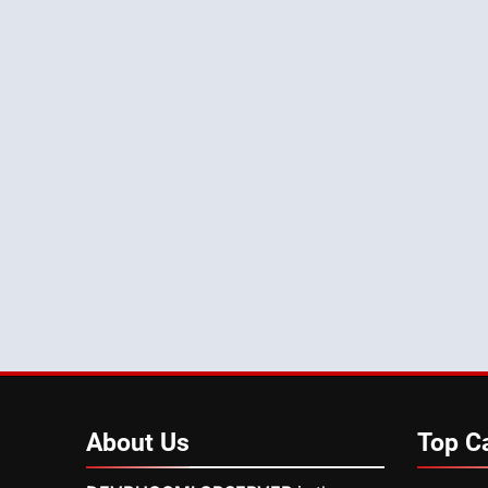
About
Us
Top
C