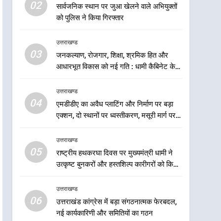
5
02
सार्वजनिक स्थान पर जुआ खेलने वाले अभियुक्तों
राष्ट्रीय हथकरघा दिवस पर
को पुलिस ने किया गिरफ्तार
मुख्यमंत्री धामी ने उत्कृष्ट बुनकरों
और हस्तशिल्प कारीगरों को किया
उत्तराखण्ड
उत्तराखण्ड
सम्मानित
03
जनकल्याण, रोजगार, शिक्षा, श्रमिक हित और
6
उत्तराखंड कांग्रेस में बड़ा
आधारभूत विकास को नई गति : धामी कैबिनेट के
संगठनात्मक फेरबदल, नई
ऐतिहासिक फैसले
कार्यकारिणी और समितियों का
उत्तराखण्ड
उत्तराखण्ड
गठन
04
एमडीडीए का अवैध प्लाटिंग और निर्माण पर बड़ा
7
एक्शन, दो स्थानों पर ध्वस्तीकरण, मसूरी मार्ग पर
मुख्यमंत्री धामी बोले- युवाओं को
अवैध निर्माण सील
रोजगार देना सरकार की सर्वोच्च
उत्तराखण्ड
प्राथमिकता, आने वाले महीनों में
उत्तराखण्ड
05
राष्ट्रीय हथकरघा दिवस पर मुख्यमंत्री धामी ने
हजारों पदों पर की जाएगी भर्ती
उत्कृष्ट बुनकरों और हस्तशिल्प कारीगरों को किया
8
सम्मानित
दिल्ली-देहरादून आर्थिक कॉरिडोर
उत्तराखण्ड
से जुड़ी 12 किमी ग्रीनफील्ड
06
बाईपास परियोजना का डीएम ने
उत्तराखंड कांग्रेस में बड़ा संगठनात्मक फेरबदल,
उत्तराखण्ड
नई कार्यकारिणी और समितियों का गठन
किया निरीक्षण; समयबद्ध एवं