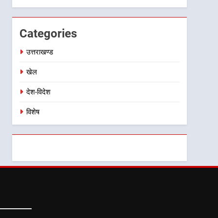
किया निरीक्षण; समयबद्ध एवं
गुणवत्तापूर्ण निर्माण सुनिश्चित करने
Categories
के निर्देश, सुरक्षा मानकों से कोई
समझौता नहींः डीएम
उत्तराखण्ड
खेल
देश-विदेश
विशेष