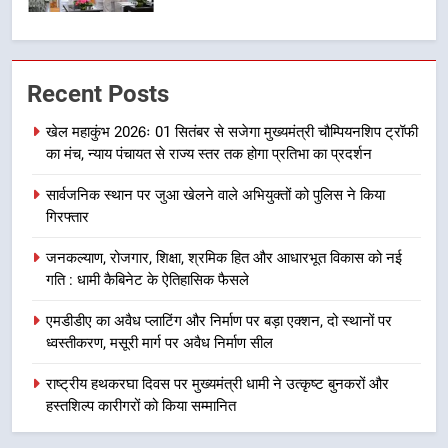
7
मुख्यमंत्री धामी बोले- युवाओं को रोजगार
Recent Posts
देना सरकार की सर्वोच्च प्राथमिकता, आने
वाले महीनों में हजारों पदों पर की जाएगी
उत्तराखण्ड
खेल महाकुंभ 2026ः 01 सितंबर से सजेगा मुख्यमंत्री चौम्पियनशिप ट्रॉफी
भर्ती
का मंच, न्याय पंचायत से राज्य स्तर तक होगा प्रतिभा का प्रदर्शन
8
सार्वजनिक स्थान पर जुआ खेलने वाले अभियुक्तों को पुलिस ने किया
दिल्ली-देहरादून आर्थिक कॉरिडोर से जुड़ी
गिरफ्तार
12 किमी ग्रीनफील्ड बाईपास परियोजना
का डीएम ने किया निरीक्षण; समयबद्ध एवं
उत्तराखण्ड
जनकल्याण, रोजगार, शिक्षा, श्रमिक हित और आधारभूत विकास को नई
गुणवत्तापूर्ण निर्माण सुनिश्चित करने के
गति : धामी कैबिनेट के ऐतिहासिक फैसले
निर्देश, सुरक्षा मानकों से कोई समझौता
1
नहींः डीएम
एमडीडीए का अवैध प्लाटिंग और निर्माण पर बड़ा एक्शन, दो स्थानों पर
खेल महाकुंभ 2026ः 01 सितंबर से सजेगा
ध्वस्तीकरण, मसूरी मार्ग पर अवैध निर्माण सील
मुख्यमंत्री चौम्पियनशिप ट्रॉफी का मंच,
न्याय पंचायत से राज्य स्तर तक होगा
राष्ट्रीय हथकरघा दिवस पर मुख्यमंत्री धामी ने उत्कृष्ट बुनकरों और
उत्तराखण्ड
प्रतिभा का प्रदर्शन
हस्तशिल्प कारीगरों को किया सम्मानित
2