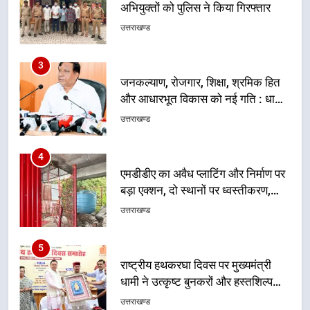
और आधारभूत विकास को नई गति : धामी
कैबिनेट के ऐतिहासिक फैसले
उत्तराखण्ड
4
एमडीडीए का अवैध प्लाटिंग और निर्माण पर
बड़ा एक्शन, दो स्थानों पर ध्वस्तीकरण,
मसूरी मार्ग पर अवैध निर्माण सील
उत्तराखण्ड
5
राष्ट्रीय हथकरघा दिवस पर मुख्यमंत्री
धामी ने उत्कृष्ट बुनकरों और हस्तशिल्प
कारीगरों को किया सम्मानित
उत्तराखण्ड
6
उत्तराखंड कांग्रेस में बड़ा संगठनात्मक
फेरबदल, नई कार्यकारिणी और समितियों
का गठन
उत्तराखण्ड