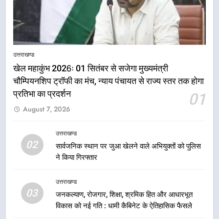
5
राष्ट्रीय हथकरघा दिवस पर मुख्यमंत्री
उत्तराखण्ड
धामी ने उत्कृष्ट बुनकरों और हस्तशिल्प
खेल महाकुंभ 2026ः 01 सितंबर से सजेगा मुख्यमंत्री
कारीगरों को किया सम्मानित
उत्तराखण्ड
चौम्पियनशिप ट्रॉफी का मंच, न्याय पंचायत से राज्य स्तर तक होगा
प्रतिभा का प्रदर्शन
01
6
August 7, 2026
उत्तराखंड कांग्रेस में बड़ा संगठनात्मक
फेरबदल, नई कार्यकारिणी और समितियों
का गठन
उत्तराखण्ड
उत्तराखण्ड
02
सार्वजनिक स्थान पर जुआ खेलने वाले अभियुक्तों को पुलिस
ने किया गिरफ्तार
7
मुख्यमंत्री धामी बोले- युवाओं को रोजगार
उत्तराखण्ड
देना सरकार की सर्वोच्च प्राथमिकता, आने
03
जनकल्याण, रोजगार, शिक्षा, श्रमिक हित और आधारभूत
वाले महीनों में हजारों पदों पर की जाएगी
उत्तराखण्ड
विकास को नई गति : धामी कैबिनेट के ऐतिहासिक फैसले
भर्ती