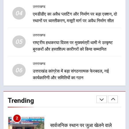
8
उत्तराखण्ड
दिल्ली-देहरादून आर्थिक कॉरिडोर से जुड़ी
04
एमडीडीए का अवैध प्लाटिंग और निर्माण पर बड़ा एक्शन, दो
12 किमी ग्रीनफील्ड बाईपास परियोजना
स्थानों पर ध्वस्तीकरण, मसूरी मार्ग पर अवैध निर्माण सील
का डीएम ने किया निरीक्षण; समयबद्ध एवं
उत्तराखण्ड
गुणवत्तापूर्ण निर्माण सुनिश्चित करने के
उत्तराखण्ड
निर्देश, सुरक्षा मानकों से कोई समझौता
05
1
राष्ट्रीय हथकरघा दिवस पर मुख्यमंत्री धामी ने उत्कृष्ट
नहींः डीएम
बुनकरों और हस्तशिल्प कारीगरों को किया सम्मानित
खेल महाकुंभ 2026ः 01 सितंबर से सजेगा
मुख्यमंत्री चौम्पियनशिप ट्रॉफी का मंच,
न्याय पंचायत से राज्य स्तर तक होगा
उत्तराखण्ड
उत्तराखण्ड
06
प्रतिभा का प्रदर्शन
उत्तराखंड कांग्रेस में बड़ा संगठनात्मक फेरबदल, नई
कार्यकारिणी और समितियों का गठन
2
सार्वजनिक स्थान पर जुआ खेलने वाले
अभियुक्तों को पुलिस ने किया गिरफ्तार
Trending
उत्तराखण्ड
3
जनकल्याण, रोजगार, शिक्षा, श्रमिक हित