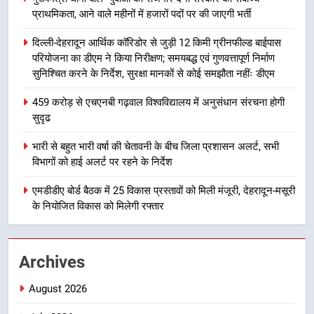
गिरफ्तार
उत्तराखण्ड
प्राथमिकता, आने वाले महीनों में हजारों पदों पर की जाएगी भर्ती
दिल्ली-देहरादून आर्थिक कॉरिडोर से जुड़ी 12 किमी ग्रीनफील्ड बाईपास
8
परियोजना का डीएम ने किया निरीक्षण; समयबद्ध एवं गुणवत्तापूर्ण निर्माण
भारी बारिश का अलर्ट! 6 अगस्त को
सुनिश्चित करने के निर्देश, सुरक्षा मानकों से कोई समझौता नहींः डीएम
देहरादून में स्कूल बंद
459 करोड़ से एचएनबी गढ़वाल विश्वविद्यालय में अनुसंधान संरचना होगी
उत्तराखण्ड
सुदृढ
1
भारी से बहुत भारी वर्षा की चेतावनी के बीच जिला प्रशासन अलर्ट, सभी
मुख्यमंत्री धामी बोले- युवाओं को रोजगार
विभागों को हाई अलर्ट पर रहने के निर्देश
देना सरकार की सर्वोच्च प्राथमिकता, आने
एमडीडीए बोर्ड बैठक में 25 विकास प्रस्तावों को मिली मंजूरी, देहरादून-मसूरी
वाले महीनों में हजारों पदों पर की जाएगी
उत्तराखण्ड
के नियोजित विकास को मिलेगी रफ्तार
भर्ती
2
दिल्ली-देहरादून आर्थिक कॉरिडोर से जुड़ी
Archives
12 किमी ग्रीनफील्ड बाईपास परियोजना
का डीएम ने किया निरीक्षण; समयबद्ध एवं
August 2026
उत्तराखण्ड
गुणवत्तापूर्ण निर्माण सुनिश्चित करने के