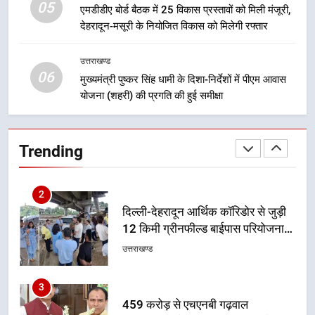
05
एमडीडीए बोर्ड बैठक में 25 विकास प्रस्तावों को मिली मंजूरी,
देहरादून-मसूरी के नियोजित विकास को मिलेगी रफ्तार
1
मुख्यमंत्री धामी बोले- युवाओं को रोजगार
उत्तराखण्ड
देना सरकार की सर्वोच्च प्राथमिकता, आने
06
मुख्यमंत्री पुष्कर सिंह धामी के दिशा-निर्देशों में पीएम आवास
वाले महीनों में हजारों पदों पर की जाएगी
उत्तराखण्ड
योजना (शहरी) की प्रगति की हुई समीक्षा
भर्ती
2
दिल्ली-देहरादून आर्थिक कॉरिडोर से जुड़ी
Trending
12 किमी ग्रीनफील्ड बाईपास परियोजना
का डीएम ने किया निरीक्षण; समयबद्ध एवं
उत्तराखण्ड
गुणवत्तापूर्ण निर्माण सुनिश्चित करने के
निर्देश, सुरक्षा मानकों से कोई समझौता
3
नहींः डीएम
459 करोड़ से एचएनबी गढ़वाल
विश्वविद्यालय में अनुसंधान संरचना होगी
सुदृढ
उत्तराखण्ड
4