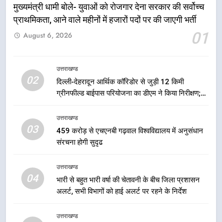
को मिली मंजूरी, देहरादून-मसूरी के
मुख्यमंत्री धामी बोले- युवाओं को रोजगार देना सरकार की सर्वोच्च
नियोजित विकास को मिलेगी रफ्तार
प्राथमिकता, आने वाले महीनों में हजारों पदों पर की जाएगी भर्ती
उत्तराखण्ड
01
August 6, 2026
6
मुख्यमंत्री पुष्कर सिंह धामी के दिशा-निर्देशों
उत्तराखण्ड
में पीएम आवास योजना (शहरी) की प्रगति
02
दिल्ली-देहरादून आर्थिक कॉरिडोर से जुड़ी 12 किमी
की हुई समीक्षा
उत्तराखण्ड
ग्रीनफील्ड बाईपास परियोजना का डीएम ने किया निरीक्षण;
समयबद्ध एवं गुणवत्तापूर्ण निर्माण सुनिश्चित करने के निर्देश,
7
सुरक्षा मानकों से कोई समझौता नहींः डीएम
उत्तराखण्ड
बैरागीवाला हत्याकांड के फरार चल रहे
03
459 करोड़ से एचएनबी गढ़वाल विश्वविद्यालय में अनुसंधान
अभियुक्त को दून पुलिस ने हरिद्वार से किया
संरचना होगी सुदृढ
गिरफ्तार
उत्तराखण्ड
उत्तराखण्ड
04
8
भारी से बहुत भारी वर्षा की चेतावनी के बीच जिला प्रशासन
भारी बारिश का अलर्ट! 6 अगस्त को
अलर्ट, सभी विभागों को हाई अलर्ट पर रहने के निर्देश
देहरादून में स्कूल बंद
उत्तराखण्ड
उत्तराखण्ड