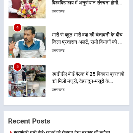
भारी से बहुत भारी वर्षा की चेतावनी के बीच
जिला प्रशासन अलर्ट, सभी विभागों को हाई
अलर्ट पर रहने के निर्देश
उत्तराखण्ड
5
एमडीडीए बोर्ड बैठक में 25 विकास प्रस्तावों
को मिली मंजूरी, देहरादून-मसूरी के
नियोजित विकास को मिलेगी रफ्तार
उत्तराखण्ड
6
मुख्यमंत्री पुष्कर सिंह धामी के दिशा-निर्देशों
में पीएम आवास योजना (शहरी) की प्रगति
की हुई समीक्षा
उत्तराखण्ड
7
Recent Posts
बैरागीवाला हत्याकांड के फरार चल रहे
अभियुक्त को दून पुलिस ने हरिद्वार से किया
मुख्यमंत्री धामी बोले- युवाओं को रोजगार देना सरकार की सर्वोच्च