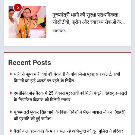
बीच शिवभक्तों के लिए बनाया सुरक्षित
उत्तराखण्ड
कांवड़ मार्ग
6
एसआईआर प्रक्रिया की निगरानी के लिए
प्रदेश कांग्रेस मुख्यालय में कंट्रोल रूम
का शुभारंभ
उत्तराखण्ड
7
Recent Posts
सड़क सुरक्षा पर डीएम का सख्त एक्शन,
भारी से बहुत भारी वर्षा की चेतावनी के बीच जिला प्रशासन अलर्ट, सभी
ब्लैक स्पॉट होंगे सुरक्षित, हर माह होगी
विभागों को हाई अलर्ट पर रहने के निर्देश
प्रगति समीक्षा
उत्तराखण्ड
एमडीडीए बोर्ड बैठक में 25 विकास प्रस्तावों को मिली मंजूरी, देहरादून-मसूरी
8
के नियोजित विकास को मिलेगी रफ्तार
महाराज की राजस्थान के मुख्यमंत्री से
मुख्यमंत्री पुष्कर सिंह धामी के दिशा-निर्देशों में पीएम आवास योजना (शहरी)
शिष्टाचार भेंट पर्यटन और सांस्कृतिक
की प्रगति की हुई समीक्षा
गतिविधियों के विस्तार पर हुई चर्चा
उत्तराखण्ड
बैरागीवाला हत्याकांड के फरार चल रहे अभियुक्त को दून पुलिस ने हरिद्वार