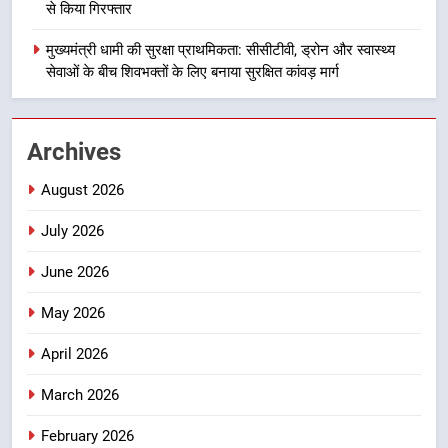
से किया गिरफ्तार
1
भारी से बहुत भारी वर्षा की चेतावनी के बीच
मुख्यमंत्री धामी की सुरक्षा प्राथमिकता: सीसीटीवी, ड्रोन और स्वास्थ्य
जिला प्रशासन अलर्ट, सभी विभागों को हाई
सेवाओं के बीच शिवभक्तों के लिए बनाया सुरक्षित कांवड़ मार्ग
अलर्ट पर रहने के निर्देश
उत्तराखण्ड
2
Archives
एमडीडीए बोर्ड बैठक में 25 विकास प्रस्तावों
August 2026
को मिली मंजूरी, देहरादून-मसूरी के
नियोजित विकास को मिलेगी रफ्तार
उत्तराखण्ड
July 2026
June 2026
3
मुख्यमंत्री पुष्कर सिंह धामी के दिशा-निर्देशों
May 2026
में पीएम आवास योजना (शहरी) की प्रगति
की हुई समीक्षा
April 2026
उत्तराखण्ड
March 2026
4
बैरागीवाला हत्याकांड के फरार चल रहे
February 2026