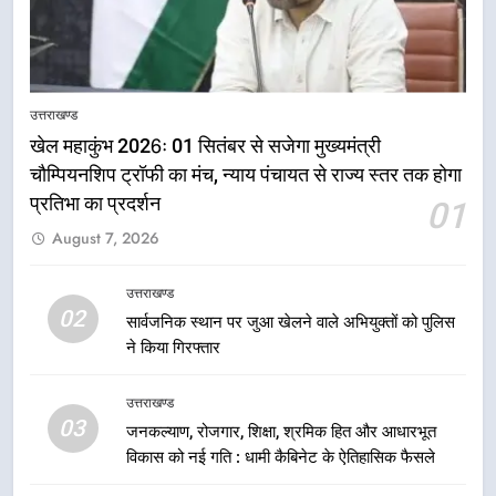
5
राष्ट्रीय हथकरघा दिवस पर मुख्यमंत्री
उत्तराखण्ड
धामी ने उत्कृष्ट बुनकरों और हस्तशिल्प
खेल महाकुंभ 2026ः 01 सितंबर से सजेगा मुख्यमंत्री
कारीगरों को किया सम्मानित
उत्तराखण्ड
चौम्पियनशिप ट्रॉफी का मंच, न्याय पंचायत से राज्य स्तर तक होगा
प्रतिभा का प्रदर्शन
01
6
August 7, 2026
उत्तराखंड कांग्रेस में बड़ा संगठनात्मक
फेरबदल, नई कार्यकारिणी और समितियों
उत्तराखण्ड
का गठन
02
उत्तराखण्ड
सार्वजनिक स्थान पर जुआ खेलने वाले अभियुक्तों को पुलिस
ने किया गिरफ्तार
7
उत्तराखण्ड
मुख्यमंत्री धामी बोले- युवाओं को रोजगार
03
देना सरकार की सर्वोच्च प्राथमिकता, आने
जनकल्याण, रोजगार, शिक्षा, श्रमिक हित और आधारभूत
विकास को नई गति : धामी कैबिनेट के ऐतिहासिक फैसले
वाले महीनों में हजारों पदों पर की जाएगी
उत्तराखण्ड
भर्ती