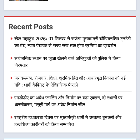
7
मुख्यमंत्री धामी बोले- युवाओं को रोजगार
Recent Posts
देना सरकार की सर्वोच्च प्राथमिकता, आने
खेल महाकुंभ 2026ः 01 सितंबर से सजेगा मुख्यमंत्री चौम्पियनशिप ट्रॉफी
वाले महीनों में हजारों पदों पर की जाएगी
उत्तराखण्ड
का मंच, न्याय पंचायत से राज्य स्तर तक होगा प्रतिभा का प्रदर्शन
भर्ती
8
सार्वजनिक स्थान पर जुआ खेलने वाले अभियुक्तों को पुलिस ने किया
गिरफ्तार
दिल्ली-देहरादून आर्थिक कॉरिडोर से जुड़ी
12 किमी ग्रीनफील्ड बाईपास परियोजना
जनकल्याण, रोजगार, शिक्षा, श्रमिक हित और आधारभूत विकास को नई
का डीएम ने किया निरीक्षण; समयबद्ध एवं
उत्तराखण्ड
गति : धामी कैबिनेट के ऐतिहासिक फैसले
गुणवत्तापूर्ण निर्माण सुनिश्चित करने के
निर्देश, सुरक्षा मानकों से कोई समझौता
एमडीडीए का अवैध प्लाटिंग और निर्माण पर बड़ा एक्शन, दो स्थानों पर
1
नहींः डीएम
ध्वस्तीकरण, मसूरी मार्ग पर अवैध निर्माण सील
खेल महाकुंभ 2026ः 01 सितंबर से सजेगा
मुख्यमंत्री चौम्पियनशिप ट्रॉफी का मंच,
राष्ट्रीय हथकरघा दिवस पर मुख्यमंत्री धामी ने उत्कृष्ट बुनकरों और
न्याय पंचायत से राज्य स्तर तक होगा
उत्तराखण्ड
हस्तशिल्प कारीगरों को किया सम्मानित
प्रतिभा का प्रदर्शन