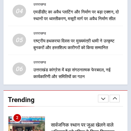
उत्तराखण्ड
8
04
एमडीडीए का अवैध प्लाटिंग और निर्माण पर बड़ा एक्शन, दो
दिल्ली-देहरादून आर्थिक कॉरिडोर से जुड़ी
स्थानों पर ध्वस्तीकरण, मसूरी मार्ग पर अवैध निर्माण सील
12 किमी ग्रीनफील्ड बाईपास परियोजना
का डीएम ने किया निरीक्षण; समयबद्ध एवं
उत्तराखण्ड
उत्तराखण्ड
गुणवत्तापूर्ण निर्माण सुनिश्चित करने के
05
राष्ट्रीय हथकरघा दिवस पर मुख्यमंत्री धामी ने उत्कृष्ट
निर्देश, सुरक्षा मानकों से कोई समझौता
1
बुनकरों और हस्तशिल्प कारीगरों को किया सम्मानित
नहींः डीएम
खेल महाकुंभ 2026ः 01 सितंबर से सजेगा
मुख्यमंत्री चौम्पियनशिप ट्रॉफी का मंच,
उत्तराखण्ड
न्याय पंचायत से राज्य स्तर तक होगा
06
उत्तराखण्ड
उत्तराखंड कांग्रेस में बड़ा संगठनात्मक फेरबदल, नई
प्रतिभा का प्रदर्शन
कार्यकारिणी और समितियों का गठन
2
सार्वजनिक स्थान पर जुआ खेलने वाले
Trending
अभियुक्तों को पुलिस ने किया गिरफ्तार
उत्तराखण्ड
3
जनकल्याण, रोजगार, शिक्षा, श्रमिक हित