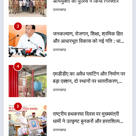
और आधारभूत विकास को नई गति : धामी
कैबिनेट के ऐतिहासिक फैसले
उत्तराखण्ड
4
एमडीडीए का अवैध प्लाटिंग और निर्माण पर
बड़ा एक्शन, दो स्थानों पर ध्वस्तीकरण,
मसूरी मार्ग पर अवैध निर्माण सील
उत्तराखण्ड
5
राष्ट्रीय हथकरघा दिवस पर मुख्यमंत्री
धामी ने उत्कृष्ट बुनकरों और हस्तशिल्प
कारीगरों को किया सम्मानित
उत्तराखण्ड
6
उत्तराखंड कांग्रेस में बड़ा संगठनात्मक
फेरबदल, नई कार्यकारिणी और समितियों
का गठन
उत्तराखण्ड