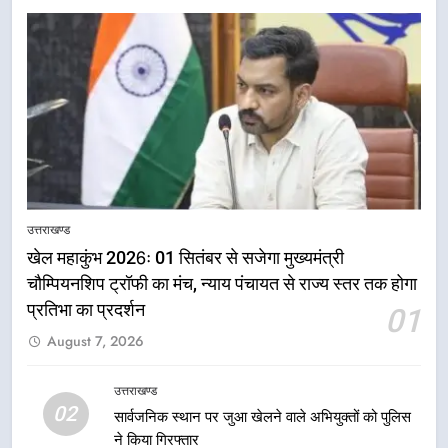
5
राष्ट्रीय हथकरघा दिवस पर मुख्यमंत्री
उत्तराखण्ड
धामी ने उत्कृष्ट बुनकरों और हस्तशिल्प
खेल महाकुंभ 2026ः 01 सितंबर से सजेगा मुख्यमंत्री
कारीगरों को किया सम्मानित
उत्तराखण्ड
चौम्पियनशिप ट्रॉफी का मंच, न्याय पंचायत से राज्य स्तर तक होगा
प्रतिभा का प्रदर्शन
01
6
August 7, 2026
उत्तराखंड कांग्रेस में बड़ा संगठनात्मक
फेरबदल, नई कार्यकारिणी और समितियों
का गठन
उत्तराखण्ड
उत्तराखण्ड
02
सार्वजनिक स्थान पर जुआ खेलने वाले अभियुक्तों को पुलिस
ने किया गिरफ्तार