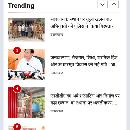
Trending
उत्तराखण्ड
3
जनकल्याण, रोजगार, शिक्षा, श्रमिक हित
और आधारभूत विकास को नई गति : धामी
कैबिनेट के ऐतिहासिक फैसले
उत्तराखण्ड
4
एमडीडीए का अवैध प्लाटिंग और निर्माण पर
बड़ा एक्शन, दो स्थानों पर ध्वस्तीकरण,
मसूरी मार्ग पर अवैध निर्माण सील
उत्तराखण्ड
5
राष्ट्रीय हथकरघा दिवस पर मुख्यमंत्री
धामी ने उत्कृष्ट बुनकरों और हस्तशिल्प
कारीगरों को किया सम्मानित
उत्तराखण्ड