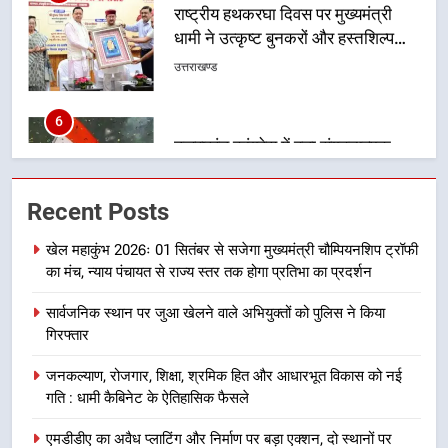
6
उत्तराखंड कांग्रेस में बड़ा संगठनात्मक
फेरबदल, नई कार्यकारिणी और समितियों
का गठन
उत्तराखण्ड
7
मुख्यमंत्री धामी बोले- युवाओं को रोजगार
Recent Posts
देना सरकार की सर्वोच्च प्राथमिकता, आने
वाले महीनों में हजारों पदों पर की जाएगी
उत्तराखण्ड
खेल महाकुंभ 2026ः 01 सितंबर से सजेगा मुख्यमंत्री चौम्पियनशिप ट्रॉफी
भर्ती
का मंच, न्याय पंचायत से राज्य स्तर तक होगा प्रतिभा का प्रदर्शन
8
सार्वजनिक स्थान पर जुआ खेलने वाले अभियुक्तों को पुलिस ने किया
दिल्ली-देहरादून आर्थिक कॉरिडोर से जुड़ी
गिरफ्तार
12 किमी ग्रीनफील्ड बाईपास परियोजना
का डीएम ने किया निरीक्षण; समयबद्ध एवं
उत्तराखण्ड
जनकल्याण, रोजगार, शिक्षा, श्रमिक हित और आधारभूत विकास को नई
गुणवत्तापूर्ण निर्माण सुनिश्चित करने के
गति : धामी कैबिनेट के ऐतिहासिक फैसले
निर्देश, सुरक्षा मानकों से कोई समझौता
1
नहींः डीएम
एमडीडीए का अवैध प्लाटिंग और निर्माण पर बड़ा एक्शन, दो स्थानों पर