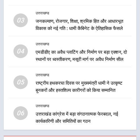
7
मुख्यमंत्री धामी बोले- युवाओं को रोजगार
उत्तराखण्ड
देना सरकार की सर्वोच्च प्राथमिकता, आने
03
जनकल्याण, रोजगार, शिक्षा, श्रमिक हित और आधारभूत
वाले महीनों में हजारों पदों पर की जाएगी
उत्तराखण्ड
विकास को नई गति : धामी कैबिनेट के ऐतिहासिक फैसले
भर्ती
8
उत्तराखण्ड
दिल्ली-देहरादून आर्थिक कॉरिडोर से जुड़ी
04
एमडीडीए का अवैध प्लाटिंग और निर्माण पर बड़ा एक्शन, दो
12 किमी ग्रीनफील्ड बाईपास परियोजना
स्थानों पर ध्वस्तीकरण, मसूरी मार्ग पर अवैध निर्माण सील
का डीएम ने किया निरीक्षण; समयबद्ध एवं
उत्तराखण्ड
गुणवत्तापूर्ण निर्माण सुनिश्चित करने के
उत्तराखण्ड
निर्देश, सुरक्षा मानकों से कोई समझौता
05
1
राष्ट्रीय हथकरघा दिवस पर मुख्यमंत्री धामी ने उत्कृष्ट
नहींः डीएम
बुनकरों और हस्तशिल्प कारीगरों को किया सम्मानित
खेल महाकुंभ 2026ः 01 सितंबर से सजेगा
मुख्यमंत्री चौम्पियनशिप ट्रॉफी का मंच,
न्याय पंचायत से राज्य स्तर तक होगा
उत्तराखण्ड
उत्तराखण्ड
06
प्रतिभा का प्रदर्शन
उत्तराखंड कांग्रेस में बड़ा संगठनात्मक फेरबदल, नई
कार्यकारिणी और समितियों का गठन
2
सार्वजनिक स्थान पर जुआ खेलने वाले
अभियुक्तों को पुलिस ने किया गिरफ्तार