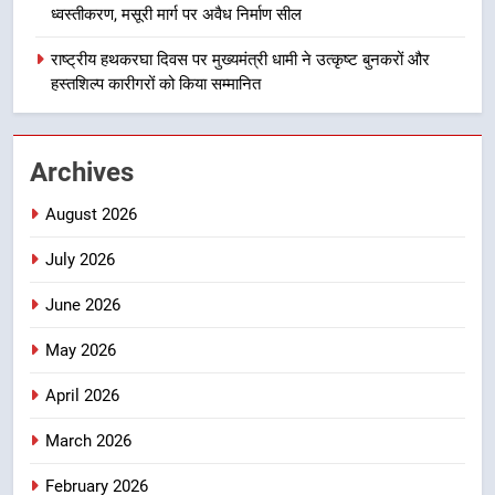
खेल महाकुंभ 2026ः 01 सितंबर से सजेगा
ध्वस्तीकरण, मसूरी मार्ग पर अवैध निर्माण सील
मुख्यमंत्री चौम्पियनशिप ट्रॉफी का मंच,
न्याय पंचायत से राज्य स्तर तक होगा
राष्ट्रीय हथकरघा दिवस पर मुख्यमंत्री धामी ने उत्कृष्ट बुनकरों और
उत्तराखण्ड
प्रतिभा का प्रदर्शन
हस्तशिल्प कारीगरों को किया सम्मानित
2
सार्वजनिक स्थान पर जुआ खेलने वाले
Archives
अभियुक्तों को पुलिस ने किया गिरफ्तार
उत्तराखण्ड
August 2026
July 2026
3
जनकल्याण, रोजगार, शिक्षा, श्रमिक हित
June 2026
और आधारभूत विकास को नई गति : धामी
कैबिनेट के ऐतिहासिक फैसले
May 2026
उत्तराखण्ड
April 2026
4
एमडीडीए का अवैध प्लाटिंग और निर्माण पर
March 2026
बड़ा एक्शन, दो स्थानों पर ध्वस्तीकरण,
February 2026
मसूरी मार्ग पर अवैध निर्माण सील