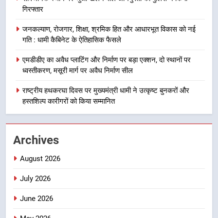
दिल्ली-देहरादून आर्थिक कॉरिडोर से जुड़ी
गिरफ्तार
12 किमी ग्रीनफील्ड बाईपास परियोजना
का डीएम ने किया निरीक्षण; समयबद्ध एवं
उत्तराखण्ड
जनकल्याण, रोजगार, शिक्षा, श्रमिक हित और आधारभूत विकास को नई
गुणवत्तापूर्ण निर्माण सुनिश्चित करने के
गति : धामी कैबिनेट के ऐतिहासिक फैसले
निर्देश, सुरक्षा मानकों से कोई समझौता
1
नहींः डीएम
एमडीडीए का अवैध प्लाटिंग और निर्माण पर बड़ा एक्शन, दो स्थानों पर
खेल महाकुंभ 2026ः 01 सितंबर से सजेगा
ध्वस्तीकरण, मसूरी मार्ग पर अवैध निर्माण सील
मुख्यमंत्री चौम्पियनशिप ट्रॉफी का मंच,
न्याय पंचायत से राज्य स्तर तक होगा
राष्ट्रीय हथकरघा दिवस पर मुख्यमंत्री धामी ने उत्कृष्ट बुनकरों और
उत्तराखण्ड
प्रतिभा का प्रदर्शन
हस्तशिल्प कारीगरों को किया सम्मानित
2
सार्वजनिक स्थान पर जुआ खेलने वाले
Archives
अभियुक्तों को पुलिस ने किया गिरफ्तार
उत्तराखण्ड
August 2026
July 2026
3
जनकल्याण, रोजगार, शिक्षा, श्रमिक हित
June 2026
और आधारभूत विकास को नई गति : धामी
कैबिनेट के ऐतिहासिक फैसले