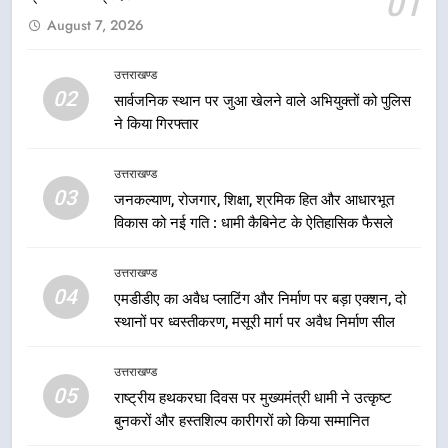
01
6
August 7, 2026
उत्तराखंड कांग्रेस में बड़ा संगठनात्मक
फेरबदल, नई कार्यकारिणी और समितियों
का गठन
उत्तराखण्ड
उत्तराखण्ड
02
सार्वजनिक स्थान पर जुआ खेलने वाले अभियुक्तों को पुलिस
ने किया गिरफ्तार
7
मुख्यमंत्री धामी बोले- युवाओं को रोजगार
उत्तराखण्ड
देना सरकार की सर्वोच्च प्राथमिकता, आने
03
जनकल्याण, रोजगार, शिक्षा, श्रमिक हित और आधारभूत
वाले महीनों में हजारों पदों पर की जाएगी
उत्तराखण्ड
विकास को नई गति : धामी कैबिनेट के ऐतिहासिक फैसले
भर्ती
8
उत्तराखण्ड
दिल्ली-देहरादून आर्थिक कॉरिडोर से जुड़ी
04
एमडीडीए का अवैध प्लाटिंग और निर्माण पर बड़ा एक्शन, दो
12 किमी ग्रीनफील्ड बाईपास परियोजना
स्थानों पर ध्वस्तीकरण, मसूरी मार्ग पर अवैध निर्माण सील
का डीएम ने किया निरीक्षण; समयबद्ध एवं
उत्तराखण्ड
गुणवत्तापूर्ण निर्माण सुनिश्चित करने के
उत्तराखण्ड
निर्देश, सुरक्षा मानकों से कोई समझौता
05
1
राष्ट्रीय हथकरघा दिवस पर मुख्यमंत्री धामी ने उत्कृष्ट
नहींः डीएम
बुनकरों और हस्तशिल्प कारीगरों को किया सम्मानित
खेल महाकुंभ 2026ः 01 सितंबर से सजेगा
मुख्यमंत्री चौम्पियनशिप ट्रॉफी का मंच,