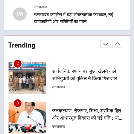
न्याय पंचायत से राज्य स्तर तक होगा
उत्तराखण्ड
उत्तराखण्ड
06
प्रतिभा का प्रदर्शन
उत्तराखंड कांग्रेस में बड़ा संगठनात्मक फेरबदल, नई
कार्यकारिणी और समितियों का गठन
2
सार्वजनिक स्थान पर जुआ खेलने वाले
अभियुक्तों को पुलिस ने किया गिरफ्तार
Trending
उत्तराखण्ड
3
जनकल्याण, रोजगार, शिक्षा, श्रमिक हित
और आधारभूत विकास को नई गति : धामी
कैबिनेट के ऐतिहासिक फैसले
उत्तराखण्ड
4
एमडीडीए का अवैध प्लाटिंग और निर्माण पर
बड़ा एक्शन, दो स्थानों पर ध्वस्तीकरण,
मसूरी मार्ग पर अवैध निर्माण सील
उत्तराखण्ड