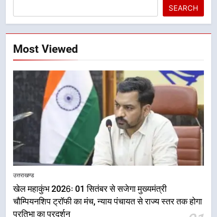
SEARCH
Most Viewed
5
राष्ट्रीय हथकरघा दिवस पर मुख्यमंत्री
उत्तराखण्ड
धामी ने उत्कृष्ट बुनकरों और हस्तशिल्प
खेल महाकुंभ 2026ः 01 सितंबर से सजेगा मुख्यमंत्री
कारीगरों को किया सम्मानित
उत्तराखण्ड
चौम्पियनशिप ट्रॉफी का मंच, न्याय पंचायत से राज्य स्तर तक होगा
प्रतिभा का प्रदर्शन