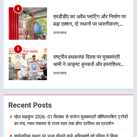
5
राष्ट्रीय हथकरघा दिवस पर मुख्यमंत्री
धामी ने उत्कृष्ट बुनकरों और हस्तशिल्प
कारीगरों को किया सम्मानित
उत्तराखण्ड
6
उत्तराखंड कांग्रेस में बड़ा संगठनात्मक
फेरबदल, नई कार्यकारिणी और समितियों
का गठन
उत्तराखण्ड
7
मुख्यमंत्री धामी बोले- युवाओं को रोजगार
Recent Posts
देना सरकार की सर्वोच्च प्राथमिकता, आने
वाले महीनों में हजारों पदों पर की जाएगी
उत्तराखण्ड
खेल महाकुंभ 2026ः 01 सितंबर से सजेगा मुख्यमंत्री चौम्पियनशिप ट्रॉफी
भर्ती
का मंच, न्याय पंचायत से राज्य स्तर तक होगा प्रतिभा का प्रदर्शन
8
सार्वजनिक स्थान पर जुआ खेलने वाले अभियुक्तों को पुलिस ने किया