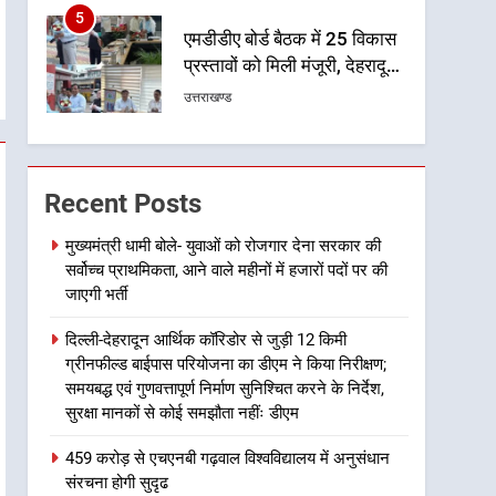
5
एमडीडीए बोर्ड बैठक में 25 विकास
प्रस्तावों को मिली मंजूरी, देहरादून-
मसूरी के नियोजित विकास को
उत्तराखण्ड
मिलेगी रफ्तार
6
मुख्यमंत्री पुष्कर सिंह धामी के
दिशा-निर्देशों में पीएम आवास
Recent Posts
योजना (शहरी) की प्रगति की हुई
उत्तराखण्ड
समीक्षा
मुख्यमंत्री धामी बोले- युवाओं को रोजगार देना सरकार की
सर्वोच्च प्राथमिकता, आने वाले महीनों में हजारों पदों पर की
7
बैरागीवाला हत्याकांड के फरार चल
जाएगी भर्ती
रहे अभियुक्त को दून पुलिस ने
दिल्ली-देहरादून आर्थिक कॉरिडोर से जुड़ी 12 किमी
हरिद्वार से किया गिरफ्तार
उत्तराखण्ड
ग्रीनफील्ड बाईपास परियोजना का डीएम ने किया निरीक्षण;
समयबद्ध एवं गुणवत्तापूर्ण निर्माण सुनिश्चित करने के निर्देश,
8
सुरक्षा मानकों से कोई समझौता नहींः डीएम
भारी बारिश का अलर्ट! 6 अगस्त
को देहरादून में स्कूल बंद
459 करोड़ से एचएनबी गढ़वाल विश्वविद्यालय में अनुसंधान
उत्तराखण्ड
संरचना होगी सुदृढ