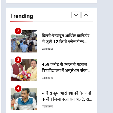
समीक्षा
1
मुख्यमंत्री धामी बोले- युवाओं को
रोजगार देना सरकार की सर्वोच्च
Trending
प्राथमिकता, आने वाले महीनों में
उत्तराखण्ड
हजारों पदों पर की जाएगी भर्ती
2
दिल्ली-देहरादून आर्थिक कॉरिडोर
से जुड़ी 12 किमी ग्रीनफील्ड
बाईपास परियोजना का डीएम ने
उत्तराखण्ड
किया निरीक्षण; समयबद्ध एवं
गुणवत्तापूर्ण निर्माण सुनिश्चित करने
3
459 करोड़ से एचएनबी गढ़वाल
के निर्देश, सुरक्षा मानकों से कोई
विश्वविद्यालय में अनुसंधान संरचना
समझौता नहींः डीएम
होगी सुदृढ
उत्तराखण्ड
4
भारी से बहुत भारी वर्षा की चेतावनी
के बीच जिला प्रशासन अलर्ट, सभी
विभागों को हाई अलर्ट पर रहने के
उत्तराखण्ड
निर्देश