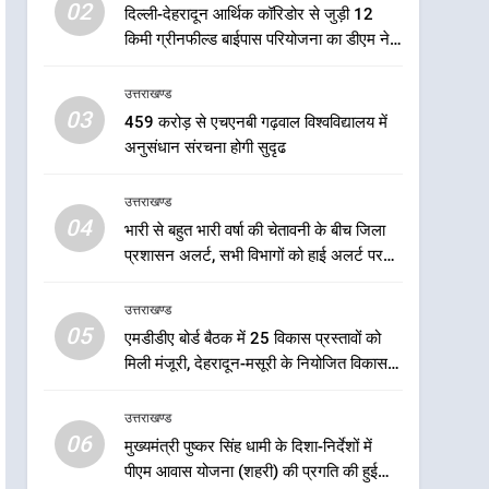
5
02
दिल्ली-देहरादून आर्थिक कॉरिडोर से जुड़ी 12
एमडीडीए बोर्ड बैठक में 25 विकास
किमी ग्रीनफील्ड बाईपास परियोजना का डीएम ने
प्रस्तावों को मिली मंजूरी, देहरादून-
किया निरीक्षण; समयबद्ध एवं गुणवत्तापूर्ण निर्माण
मसूरी के नियोजित विकास को
उत्तराखण्ड
सुनिश्चित करने के निर्देश, सुरक्षा मानकों से कोई
उत्तराखण्ड
मिलेगी रफ्तार
समझौता नहींः डीएम
03
459 करोड़ से एचएनबी गढ़वाल विश्वविद्यालय में
6
मुख्यमंत्री पुष्कर सिंह धामी के
अनुसंधान संरचना होगी सुदृढ
दिशा-निर्देशों में पीएम आवास
योजना (शहरी) की प्रगति की हुई
उत्तराखण्ड
उत्तराखण्ड
समीक्षा
04
भारी से बहुत भारी वर्षा की चेतावनी के बीच जिला
7
प्रशासन अलर्ट, सभी विभागों को हाई अलर्ट पर
बैरागीवाला हत्याकांड के फरार चल
रहने के निर्देश
रहे अभियुक्त को दून पुलिस ने
उत्तराखण्ड
हरिद्वार से किया गिरफ्तार
उत्तराखण्ड
05
एमडीडीए बोर्ड बैठक में 25 विकास प्रस्तावों को
मिली मंजूरी, देहरादून-मसूरी के नियोजित विकास
8
को मिलेगी रफ्तार
भारी बारिश का अलर्ट! 6 अगस्त
उत्तराखण्ड
को देहरादून में स्कूल बंद
06
मुख्यमंत्री पुष्कर सिंह धामी के दिशा-निर्देशों में
उत्तराखण्ड
पीएम आवास योजना (शहरी) की प्रगति की हुई