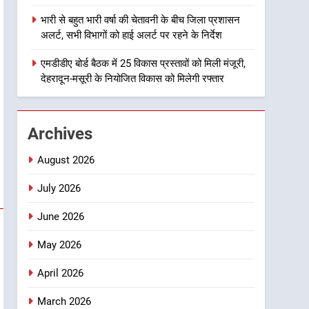
1
भारी से बहुत भारी वर्षा की चेतावनी के बीच जिला प्रशासन
मुख्यमंत्री धामी बोले- युवाओं को
अलर्ट, सभी विभागों को हाई अलर्ट पर रहने के निर्देश
रोजगार देना सरकार की सर्वोच्च
प्राथमिकता, आने वाले महीनों में
एमडीडीए बोर्ड बैठक में 25 विकास प्रस्तावों को मिली मंजूरी,
उत्तराखण्ड
देहरादून-मसूरी के नियोजित विकास को मिलेगी रफ्तार
हजारों पदों पर की जाएगी भर्ती
2
दिल्ली-देहरादून आर्थिक कॉरिडोर
से जुड़ी 12 किमी ग्रीनफील्ड
Archives
बाईपास परियोजना का डीएम ने
उत्तराखण्ड
किया निरीक्षण; समयबद्ध एवं
August 2026
गुणवत्तापूर्ण निर्माण सुनिश्चित करने
3
459 करोड़ से एचएनबी गढ़वाल
July 2026
के निर्देश, सुरक्षा मानकों से कोई
विश्वविद्यालय में अनुसंधान संरचना
समझौता नहींः डीएम
June 2026
होगी सुदृढ
उत्तराखण्ड
May 2026
4
भारी से बहुत भारी वर्षा की चेतावनी
April 2026
के बीच जिला प्रशासन अलर्ट, सभी
विभागों को हाई अलर्ट पर रहने के
March 2026
उत्तराखण्ड