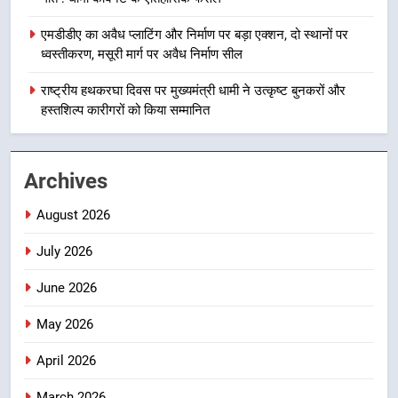
8
एमडीडीए का अवैध प्लाटिंग और निर्माण पर बड़ा एक्शन, दो स्थानों पर
दिल्ली-देहरादून आर्थिक कॉरिडोर से जुड़ी
ध्वस्तीकरण, मसूरी मार्ग पर अवैध निर्माण सील
12 किमी ग्रीनफील्ड बाईपास परियोजना
का डीएम ने किया निरीक्षण; समयबद्ध एवं
राष्ट्रीय हथकरघा दिवस पर मुख्यमंत्री धामी ने उत्कृष्ट बुनकरों और
उत्तराखण्ड
गुणवत्तापूर्ण निर्माण सुनिश्चित करने के
हस्तशिल्प कारीगरों को किया सम्मानित
निर्देश, सुरक्षा मानकों से कोई समझौता
1
नहींः डीएम
खेल महाकुंभ 2026ः 01 सितंबर से सजेगा
Archives
मुख्यमंत्री चौम्पियनशिप ट्रॉफी का मंच,
न्याय पंचायत से राज्य स्तर तक होगा
उत्तराखण्ड
August 2026
प्रतिभा का प्रदर्शन
July 2026
2
सार्वजनिक स्थान पर जुआ खेलने वाले
June 2026
अभियुक्तों को पुलिस ने किया गिरफ्तार
May 2026
उत्तराखण्ड
April 2026
3
जनकल्याण, रोजगार, शिक्षा, श्रमिक हित
March 2026