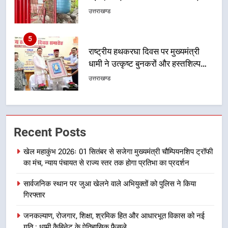
मसूरी मार्ग पर अवैध निर्माण सील
उत्तराखण्ड
5
राष्ट्रीय हथकरघा दिवस पर मुख्यमंत्री
धामी ने उत्कृष्ट बुनकरों और हस्तशिल्प
कारीगरों को किया सम्मानित
उत्तराखण्ड
6
उत्तराखंड कांग्रेस में बड़ा संगठनात्मक
Recent Posts
फेरबदल, नई कार्यकारिणी और समितियों
का गठन
उत्तराखण्ड
खेल महाकुंभ 2026ः 01 सितंबर से सजेगा मुख्यमंत्री चौम्पियनशिप ट्रॉफी
का मंच, न्याय पंचायत से राज्य स्तर तक होगा प्रतिभा का प्रदर्शन
7
सार्वजनिक स्थान पर जुआ खेलने वाले अभियुक्तों को पुलिस ने किया
मुख्यमंत्री धामी बोले- युवाओं को रोजगार
गिरफ्तार
देना सरकार की सर्वोच्च प्राथमिकता, आने
वाले महीनों में हजारों पदों पर की जाएगी
उत्तराखण्ड
जनकल्याण, रोजगार, शिक्षा, श्रमिक हित और आधारभूत विकास को नई
भर्ती
गति : धामी कैबिनेट के ऐतिहासिक फैसले