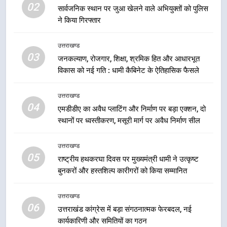
02
सार्वजनिक स्थान पर जुआ खेलने वाले अभियुक्तों को पुलिस
ने किया गिरफ्तार
6
उत्तराखंड कांग्रेस में बड़ा संगठनात्मक
उत्तराखण्ड
फेरबदल, नई कार्यकारिणी और समितियों
03
जनकल्याण, रोजगार, शिक्षा, श्रमिक हित और आधारभूत
का गठन
उत्तराखण्ड
विकास को नई गति : धामी कैबिनेट के ऐतिहासिक फैसले
7
उत्तराखण्ड
मुख्यमंत्री धामी बोले- युवाओं को रोजगार
04
एमडीडीए का अवैध प्लाटिंग और निर्माण पर बड़ा एक्शन, दो
देना सरकार की सर्वोच्च प्राथमिकता, आने
स्थानों पर ध्वस्तीकरण, मसूरी मार्ग पर अवैध निर्माण सील
वाले महीनों में हजारों पदों पर की जाएगी
उत्तराखण्ड
भर्ती
उत्तराखण्ड
05
8
राष्ट्रीय हथकरघा दिवस पर मुख्यमंत्री धामी ने उत्कृष्ट
बुनकरों और हस्तशिल्प कारीगरों को किया सम्मानित
दिल्ली-देहरादून आर्थिक कॉरिडोर से जुड़ी
12 किमी ग्रीनफील्ड बाईपास परियोजना
का डीएम ने किया निरीक्षण; समयबद्ध एवं
उत्तराखण्ड
उत्तराखण्ड
06
गुणवत्तापूर्ण निर्माण सुनिश्चित करने के
उत्तराखंड कांग्रेस में बड़ा संगठनात्मक फेरबदल, नई
निर्देश, सुरक्षा मानकों से कोई समझौता
कार्यकारिणी और समितियों का गठन
1