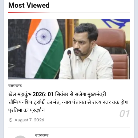
Most Viewed
उत्तराखण्ड
खेल महाकुंभ 2026ः 01 सितंबर से सजेगा मुख्यमंत्री
चौम्पियनशिप ट्रॉफी का मंच, न्याय पंचायत से राज्य स्तर तक होगा
प्रतिभा का प्रदर्शन
01
5
August 7, 2026
राष्ट्रीय हथकरघा दिवस पर मुख्यमंत्री
धामी ने उत्कृष्ट बुनकरों और हस्तशिल्प
कारीगरों को किया सम्मानित
उत्तराखण्ड
उत्तराखण्ड