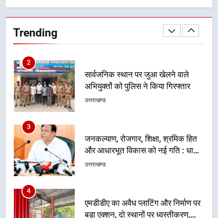
नहींः डीएम
खेल महाकुंभ 2026ः 01 सितंबर से सजेगा
मुख्यमंत्री चौम्पियनशिप ट्रॉफी का मंच,
Trending
न्याय पंचायत से राज्य स्तर तक होगा
उत्तराखण्ड
प्रतिभा का प्रदर्शन
2
सार्वजनिक स्थान पर जुआ खेलने वाले
अभियुक्तों को पुलिस ने किया गिरफ्तार
उत्तराखण्ड
3
जनकल्याण, रोजगार, शिक्षा, श्रमिक हित
और आधारभूत विकास को नई गति : धामी
कैबिनेट के ऐतिहासिक फैसले
उत्तराखण्ड
4
एमडीडीए का अवैध प्लाटिंग और निर्माण पर
बड़ा एक्शन, दो स्थानों पर ध्वस्तीकरण,