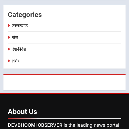
महाराज की राजस्थान के मुख्यमंत्री से
शिष्टाचार भेंट पर्यटन और सांस्कृतिक
Categories
गतिविधियों के विस्तार पर हुई चर्चा
उत्तराखण्ड
उत्तराखण्ड
खेल
देश-विदेश
विशेष
About
Us
DEVBHOOMI OBSERVER
is the leading news portal