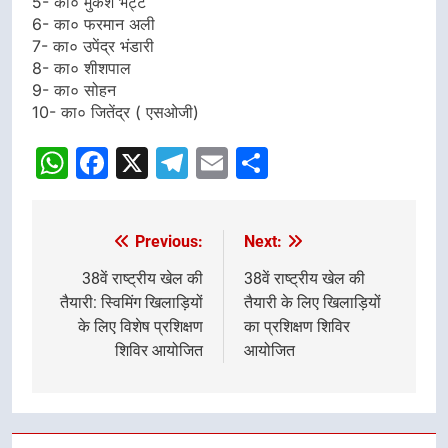
5- का० मुकेश भट्ट
6- का० फरमान अली
7- का० उपेंद्र भंडारी
8- का० शीशपाल
9- का० सोहन
10- का० जितेंद्र ( एसओजी)
WhatsApp
Facebook
X
Telegram
Email
Share
Previous:
Next:
Post
navigation
38वें राष्ट्रीय खेल की
38वें राष्ट्रीय खेल की
तैयारी: स्विमिंग खिलाड़ियों
तैयारी के लिए खिलाड़ियों
के लिए विशेष प्रशिक्षण
का प्रशिक्षण शिविर
शिविर आयोजित
आयोजित