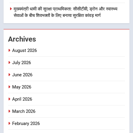
जिला प्रशासन अलर्ट, सभी विभागों को हाई
मुख्यमंत्री धामी की सुरक्षा प्राथमिकता: सीसीटीवी, ड्रोन और स्वास्थ्य
अलर्ट पर रहने के निर्देश
उत्तराखण्ड
सेवाओं के बीच शिवभक्तों के लिए बनाया सुरक्षित कांवड़ मार्ग
2
एमडीडीए बोर्ड बैठक में 25 विकास प्रस्तावों
Archives
को मिली मंजूरी, देहरादून-मसूरी के
नियोजित विकास को मिलेगी रफ्तार
August 2026
उत्तराखण्ड
July 2026
3
मुख्यमंत्री पुष्कर सिंह धामी के दिशा-निर्देशों
June 2026
में पीएम आवास योजना (शहरी) की प्रगति
May 2026
की हुई समीक्षा
उत्तराखण्ड
April 2026
4
March 2026
बैरागीवाला हत्याकांड के फरार चल रहे
अभियुक्त को दून पुलिस ने हरिद्वार से किया
February 2026
गिरफ्तार
उत्तराखण्ड