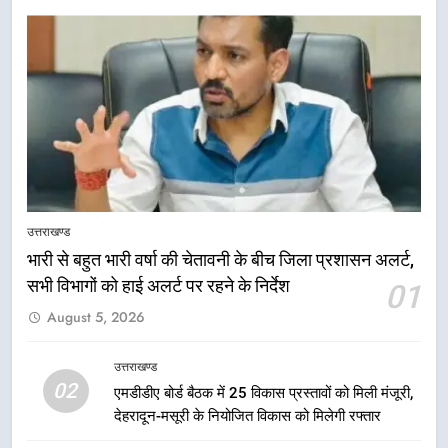
5
मुख्यमंत्री धामी की सुरक्षा प्राथमिकता:
सीसीटीवी, ड्रोन और स्वास्थ्य सेवाओं के
उत्तराखण्ड
बीच शिवभक्तों के लिए बनाया सुरक्षित
उत्तराखण्ड
भारी से बहुत भारी वर्षा की चेतावनी के बीच जिला प्रशासन अलर्ट,
कांवड़ मार्ग
सभी विभागों को हाई अलर्ट पर रहने के निर्देश
01
6
August 5, 2026
एसआईआर प्रक्रिया की निगरानी के लिए
प्रदेश कांग्रेस मुख्यालय में कंट्रोल रूम
उत्तराखण्ड
का शुभारंभ
उत्तराखण्ड
02
एमडीडीए बोर्ड बैठक में 25 विकास प्रस्तावों को मिली मंजूरी,
देहरादून-मसूरी के नियोजित विकास को मिलेगी रफ्तार
7