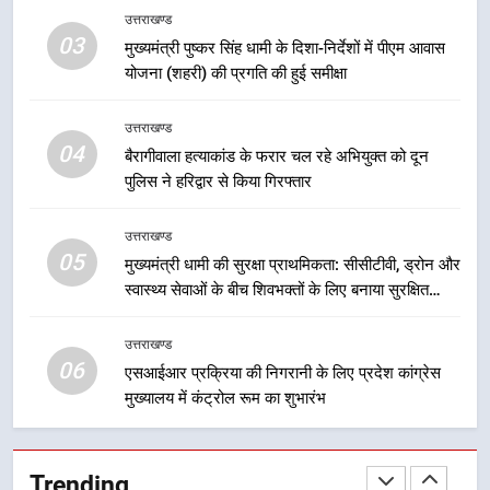
सड़क सुरक्षा पर डीएम का सख्त एक्शन,
उत्तराखण्ड
ब्लैक स्पॉट होंगे सुरक्षित, हर माह होगी
03
मुख्यमंत्री पुष्कर सिंह धामी के दिशा-निर्देशों में पीएम आवास
प्रगति समीक्षा
उत्तराखण्ड
योजना (शहरी) की प्रगति की हुई समीक्षा
8
उत्तराखण्ड
04
महाराज की राजस्थान के मुख्यमंत्री से
बैरागीवाला हत्याकांड के फरार चल रहे अभियुक्त को दून
शिष्टाचार भेंट पर्यटन और सांस्कृतिक
पुलिस ने हरिद्वार से किया गिरफ्तार
गतिविधियों के विस्तार पर हुई चर्चा
उत्तराखण्ड
उत्तराखण्ड
05
मुख्यमंत्री धामी की सुरक्षा प्राथमिकता: सीसीटीवी, ड्रोन और
1
स्वास्थ्य सेवाओं के बीच शिवभक्तों के लिए बनाया सुरक्षित
भारी से बहुत भारी वर्षा की चेतावनी के बीच
कांवड़ मार्ग
जिला प्रशासन अलर्ट, सभी विभागों को हाई
उत्तराखण्ड
अलर्ट पर रहने के निर्देश
उत्तराखण्ड
06
एसआईआर प्रक्रिया की निगरानी के लिए प्रदेश कांग्रेस
मुख्यालय में कंट्रोल रूम का शुभारंभ
2
एमडीडीए बोर्ड बैठक में 25 विकास प्रस्तावों
को मिली मंजूरी, देहरादून-मसूरी के
Trending