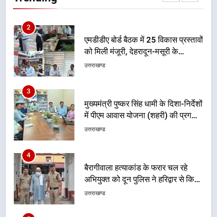
नियोजित विकास को मिलेगी रफ्तार
उत्तराखण्ड
3
मुख्यमंत्री पुष्कर सिंह धामी के दिशा-निर्देशों
में पीएम आवास योजना (शहरी) की प्रगति
की हुई समीक्षा
उत्तराखण्ड
4
बैरागीवाला हत्याकांड के फरार चल रहे
अभियुक्त को दून पुलिस ने हरिद्वार से किया
गिरफ्तार
उत्तराखण्ड
5
मुख्यमंत्री धामी की सुरक्षा प्राथमिकता:
सीसीटीवी, ड्रोन और स्वास्थ्य सेवाओं के
बीच शिवभक्तों के लिए बनाया सुरक्षित
उत्तराखण्ड
कांवड़ मार्ग