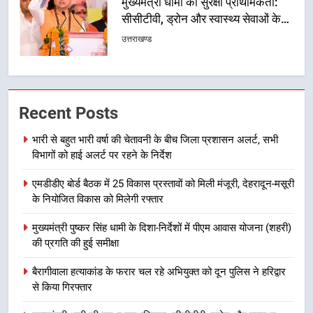
कांवड़ मार्ग
6
एसआईआर प्रक्रिया की निगरानी के लिए
प्रदेश कांग्रेस मुख्यालय में कंट्रोल रूम
का शुभारंभ
उत्तराखण्ड
Recent Posts
7
भारी से बहुत भारी वर्षा की चेतावनी के बीच जिला प्रशासन अलर्ट, सभी
सड़क सुरक्षा पर डीएम का सख्त एक्शन,
विभागों को हाई अलर्ट पर रहने के निर्देश
ब्लैक स्पॉट होंगे सुरक्षित, हर माह होगी
प्रगति समीक्षा
उत्तराखण्ड
एमडीडीए बोर्ड बैठक में 25 विकास प्रस्तावों को मिली मंजूरी, देहरादून-मसूरी
के नियोजित विकास को मिलेगी रफ्तार
8
मुख्यमंत्री पुष्कर सिंह धामी के दिशा-निर्देशों में पीएम आवास योजना (शहरी)
महाराज की राजस्थान के मुख्यमंत्री से
की प्रगति की हुई समीक्षा
शिष्टाचार भेंट पर्यटन और सांस्कृतिक
गतिविधियों के विस्तार पर हुई चर्चा
बैरागीवाला हत्याकांड के फरार चल रहे अभियुक्त को दून पुलिस ने हरिद्वार
उत्तराखण्ड
से किया गिरफ्तार
1