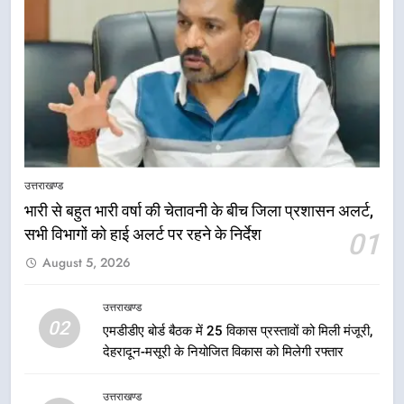
उत्तराखण्ड
5
मुख्यमंत्री धामी की सुरक्षा प्राथमिकता:
भारी से बहुत भारी वर्षा की चेतावनी के बीच जिला प्रशासन अलर्ट,
सीसीटीवी, ड्रोन और स्वास्थ्य सेवाओं के
सभी विभागों को हाई अलर्ट पर रहने के निर्देश
01
बीच शिवभक्तों के लिए बनाया सुरक्षित
उत्तराखण्ड
August 5, 2026
कांवड़ मार्ग
6
उत्तराखण्ड
02
एसआईआर प्रक्रिया की निगरानी के लिए
एमडीडीए बोर्ड बैठक में 25 विकास प्रस्तावों को मिली मंजूरी,
प्रदेश कांग्रेस मुख्यालय में कंट्रोल रूम
देहरादून-मसूरी के नियोजित विकास को मिलेगी रफ्तार
का शुभारंभ
उत्तराखण्ड
उत्तराखण्ड