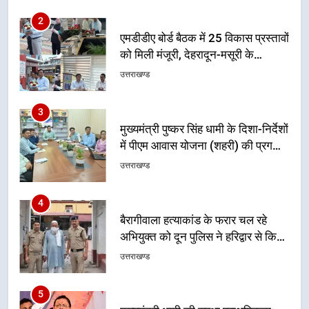
को मिली मंजूरी, देहरादून-मसूरी के
नियोजित विकास को मिलेगी रफ्तार
उत्तराखण्ड
3
मुख्यमंत्री पुष्कर सिंह धामी के दिशा-निर्देशों
में पीएम आवास योजना (शहरी) की प्रगति
की हुई समीक्षा
उत्तराखण्ड
4
बैरागीवाला हत्याकांड के फरार चल रहे
अभियुक्त को दून पुलिस ने हरिद्वार से किया
गिरफ्तार
उत्तराखण्ड
5
मुख्यमंत्री धामी की सुरक्षा प्राथमिकता:
सीसीटीवी, ड्रोन और स्वास्थ्य सेवाओं के
बीच शिवभक्तों के लिए बनाया सुरक्षित
उत्तराखण्ड