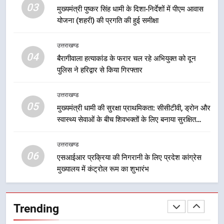
03
मुख्यमंत्री पुष्कर सिंह धामी के दिशा-निर्देशों में पीएम आवास
7
योजना (शहरी) की प्रगति की हुई समीक्षा
सड़क सुरक्षा पर डीएम का सख्त एक्शन,
ब्लैक स्पॉट होंगे सुरक्षित, हर माह होगी
उत्तराखण्ड
प्रगति समीक्षा
उत्तराखण्ड
04
बैरागीवाला हत्याकांड के फरार चल रहे अभियुक्त को दून
पुलिस ने हरिद्वार से किया गिरफ्तार
8
महाराज की राजस्थान के मुख्यमंत्री से
उत्तराखण्ड
शिष्टाचार भेंट पर्यटन और सांस्कृतिक
05
मुख्यमंत्री धामी की सुरक्षा प्राथमिकता: सीसीटीवी, ड्रोन और
गतिविधियों के विस्तार पर हुई चर्चा
उत्तराखण्ड
स्वास्थ्य सेवाओं के बीच शिवभक्तों के लिए बनाया सुरक्षित
कांवड़ मार्ग
1
उत्तराखण्ड
06
भारी से बहुत भारी वर्षा की चेतावनी के बीच
एसआईआर प्रक्रिया की निगरानी के लिए प्रदेश कांग्रेस
जिला प्रशासन अलर्ट, सभी विभागों को हाई
मुख्यालय में कंट्रोल रूम का शुभारंभ
अलर्ट पर रहने के निर्देश
उत्तराखण्ड
Trending
2
एमडीडीए बोर्ड बैठक में 25 विकास प्रस्तावों