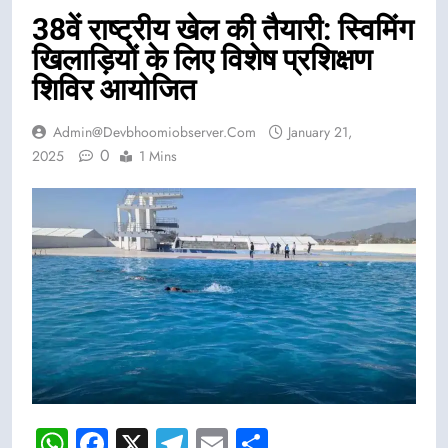
38वें राष्ट्रीय खेल की तैयारी: स्विमिंग
खिलाड़ियों के लिए विशेष प्रशिक्षण
शिविर आयोजित
Admin@devbhoomiobserver.com
January 21,
0
2025
1 Mins
WhatsApp
Facebook
X
Telegram
Email
Share