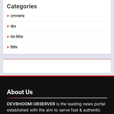
Categories
8
महाराज की राजस्थान के मुख्यमंत्री से
उत्तराखण्ड
शिष्टाचार भेंट पर्यटन और सांस्कृतिक
गतिविधियों के विस्तार पर हुई चर्चा
खेल
उत्तराखण्ड
देश-विदेश
विशेष
About
Us
DEVBHOOMI OBSERVER
is the leading news portal
established with the aim to serve fast & authentic