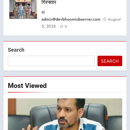
गिरफ्तार
admin@devbhoomiobserver.com
August
5, 2026
0
Search
SEARCH
Most Viewed