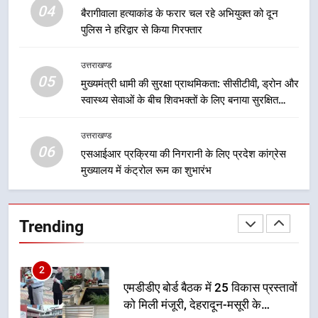
04
बैरागीवाला हत्याकांड के फरार चल रहे अभियुक्त को दून
पुलिस ने हरिद्वार से किया गिरफ्तार
8
महाराज की राजस्थान के मुख्यमंत्री से
उत्तराखण्ड
शिष्टाचार भेंट पर्यटन और सांस्कृतिक
05
मुख्यमंत्री धामी की सुरक्षा प्राथमिकता: सीसीटीवी, ड्रोन और
गतिविधियों के विस्तार पर हुई चर्चा
उत्तराखण्ड
स्वास्थ्य सेवाओं के बीच शिवभक्तों के लिए बनाया सुरक्षित
कांवड़ मार्ग
1
उत्तराखण्ड
भारी से बहुत भारी वर्षा की चेतावनी के बीच
06
एसआईआर प्रक्रिया की निगरानी के लिए प्रदेश कांग्रेस
जिला प्रशासन अलर्ट, सभी विभागों को हाई
मुख्यालय में कंट्रोल रूम का शुभारंभ
अलर्ट पर रहने के निर्देश
उत्तराखण्ड
2
Trending
एमडीडीए बोर्ड बैठक में 25 विकास प्रस्तावों
को मिली मंजूरी, देहरादून-मसूरी के
नियोजित विकास को मिलेगी रफ्तार
उत्तराखण्ड
3