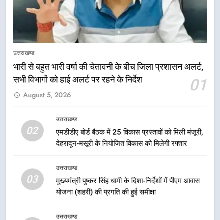
5
उत्तराखण्ड
मुख्यमंत्री धामी की सुरक्षा प्राथमिकता:
भारी से बहुत भारी वर्षा की चेतावनी के बीच जिला प्रशासन अलर्ट,
सीसीटीवी, ड्रोन और स्वास्थ्य सेवाओं के
सभी विभागों को हाई अलर्ट पर रहने के निर्देश
01
बीच शिवभक्तों के लिए बनाया सुरक्षित
उत्तराखण्ड
August 5, 2026
कांवड़ मार्ग
6
उत्तराखण्ड
एसआईआर प्रक्रिया की निगरानी के लिए
02
एमडीडीए बोर्ड बैठक में 25 विकास प्रस्तावों को मिली मंजूरी,
प्रदेश कांग्रेस मुख्यालय में कंट्रोल रूम
देहरादून-मसूरी के नियोजित विकास को मिलेगी रफ्तार
का शुभारंभ
उत्तराखण्ड
उत्तराखण्ड
03
7
मुख्यमंत्री पुष्कर सिंह धामी के दिशा-निर्देशों में पीएम आवास
सड़क सुरक्षा पर डीएम का सख्त एक्शन,
योजना (शहरी) की प्रगति की हुई समीक्षा
ब्लैक स्पॉट होंगे सुरक्षित, हर माह होगी
प्रगति समीक्षा
उत्तराखण्ड
उत्तराखण्ड