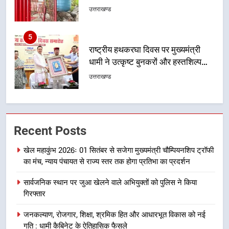
5
राष्ट्रीय हथकरघा दिवस पर मुख्यमंत्री
धामी ने उत्कृष्ट बुनकरों और हस्तशिल्प
कारीगरों को किया सम्मानित
उत्तराखण्ड
6
उत्तराखंड कांग्रेस में बड़ा संगठनात्मक
फेरबदल, नई कार्यकारिणी और समितियों
का गठन
उत्तराखण्ड
Recent Posts
खेल महाकुंभ 2026ः 01 सितंबर से सजेगा मुख्यमंत्री चौम्पियनशिप ट्रॉफी
7
का मंच, न्याय पंचायत से राज्य स्तर तक होगा प्रतिभा का प्रदर्शन
मुख्यमंत्री धामी बोले- युवाओं को रोजगार
देना सरकार की सर्वोच्च प्राथमिकता, आने
सार्वजनिक स्थान पर जुआ खेलने वाले अभियुक्तों को पुलिस ने किया
वाले महीनों में हजारों पदों पर की जाएगी
उत्तराखण्ड
गिरफ्तार
भर्ती
जनकल्याण, रोजगार, शिक्षा, श्रमिक हित और आधारभूत विकास को नई
8
गति : धामी कैबिनेट के ऐतिहासिक फैसले