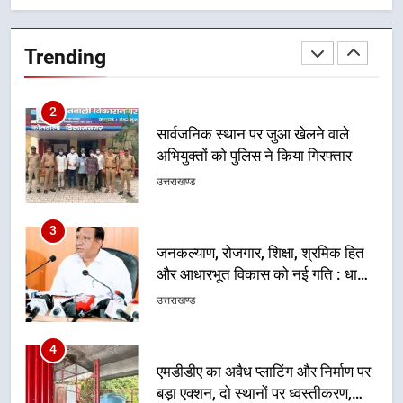
मुख्यमंत्री चौम्पियनशिप ट्रॉफी का मंच,
न्याय पंचायत से राज्य स्तर तक होगा
उत्तराखण्ड
प्रतिभा का प्रदर्शन
Trending
2
सार्वजनिक स्थान पर जुआ खेलने वाले
अभियुक्तों को पुलिस ने किया गिरफ्तार
उत्तराखण्ड
3
जनकल्याण, रोजगार, शिक्षा, श्रमिक हित
और आधारभूत विकास को नई गति : धामी
कैबिनेट के ऐतिहासिक फैसले
उत्तराखण्ड
4
एमडीडीए का अवैध प्लाटिंग और निर्माण पर
बड़ा एक्शन, दो स्थानों पर ध्वस्तीकरण,
मसूरी मार्ग पर अवैध निर्माण सील
उत्तराखण्ड