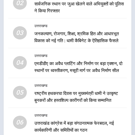
6
02
सार्वजनिक स्थान पर जुआ खेलने वाले अभियुक्तों को पुलिस
उत्तराखंड कांग्रेस में बड़ा संगठनात्मक
ने किया गिरफ्तार
फेरबदल, नई कार्यकारिणी और समितियों
का गठन
उत्तराखण्ड
उत्तराखण्ड
03
जनकल्याण, रोजगार, शिक्षा, श्रमिक हित और आधारभूत
विकास को नई गति : धामी कैबिनेट के ऐतिहासिक फैसले
7
मुख्यमंत्री धामी बोले- युवाओं को रोजगार
उत्तराखण्ड
देना सरकार की सर्वोच्च प्राथमिकता, आने
04
वाले महीनों में हजारों पदों पर की जाएगी
एमडीडीए का अवैध प्लाटिंग और निर्माण पर बड़ा एक्शन, दो
उत्तराखण्ड
स्थानों पर ध्वस्तीकरण, मसूरी मार्ग पर अवैध निर्माण सील
भर्ती
8
उत्तराखण्ड
दिल्ली-देहरादून आर्थिक कॉरिडोर से जुड़ी
05
राष्ट्रीय हथकरघा दिवस पर मुख्यमंत्री धामी ने उत्कृष्ट
12 किमी ग्रीनफील्ड बाईपास परियोजना
बुनकरों और हस्तशिल्प कारीगरों को किया सम्मानित
का डीएम ने किया निरीक्षण; समयबद्ध एवं
उत्तराखण्ड
गुणवत्तापूर्ण निर्माण सुनिश्चित करने के
उत्तराखण्ड
निर्देश, सुरक्षा मानकों से कोई समझौता
1
06
उत्तराखंड कांग्रेस में बड़ा संगठनात्मक फेरबदल, नई
नहींः डीएम
खेल महाकुंभ 2026ः 01 सितंबर से सजेगा
कार्यकारिणी और समितियों का गठन