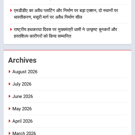
दिल्ली-देहरादून आर्थिक कॉरिडोर से जुड़ी
12 किमी ग्रीनफील्ड बाईपास परियोजना
एमडीडीए का अवैध प्लाटिंग और निर्माण पर बड़ा एक्शन, दो स्थानों पर
का डीएम ने किया निरीक्षण; समयबद्ध एवं
ध्वस्तीकरण, मसूरी मार्ग पर अवैध निर्माण सील
उत्तराखण्ड
गुणवत्तापूर्ण निर्माण सुनिश्चित करने के
राष्ट्रीय हथकरघा दिवस पर मुख्यमंत्री धामी ने उत्कृष्ट बुनकरों और
निर्देश, सुरक्षा मानकों से कोई समझौता
1
हस्तशिल्प कारीगरों को किया सम्मानित
नहींः डीएम
खेल महाकुंभ 2026ः 01 सितंबर से सजेगा
मुख्यमंत्री चौम्पियनशिप ट्रॉफी का मंच,
न्याय पंचायत से राज्य स्तर तक होगा
उत्तराखण्ड
Archives
प्रतिभा का प्रदर्शन
August 2026
2
सार्वजनिक स्थान पर जुआ खेलने वाले
July 2026
अभियुक्तों को पुलिस ने किया गिरफ्तार
June 2026
उत्तराखण्ड
May 2026
3
April 2026
जनकल्याण, रोजगार, शिक्षा, श्रमिक हित
और आधारभूत विकास को नई गति : धामी
March 2026