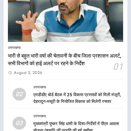
5
मुख्यमंत्री धामी की सुरक्षा प्राथमिकता:
सीसीटीवी, ड्रोन और स्वास्थ्य सेवाओं के
उत्तराखण्ड
बीच शिवभक्तों के लिए बनाया सुरक्षित
उत्तराखण्ड
कांवड़ मार्ग
भारी से बहुत भारी वर्षा की चेतावनी के बीच जिला प्रशासन अलर्ट,
सभी विभागों को हाई अलर्ट पर रहने के निर्देश
01
6
August 5, 2026
एसआईआर प्रक्रिया की निगरानी के लिए
प्रदेश कांग्रेस मुख्यालय में कंट्रोल रूम
का शुभारंभ
उत्तराखण्ड
उत्तराखण्ड
02
एमडीडीए बोर्ड बैठक में 25 विकास प्रस्तावों को मिली मंजूरी,
देहरादून-मसूरी के नियोजित विकास को मिलेगी रफ्तार
7
सड़क सुरक्षा पर डीएम का सख्त एक्शन,
उत्तराखण्ड
ब्लैक स्पॉट होंगे सुरक्षित, हर माह होगी
03
मुख्यमंत्री पुष्कर सिंह धामी के दिशा-निर्देशों में पीएम आवास
प्रगति समीक्षा
उत्तराखण्ड
योजना (शहरी) की प्रगति की हुई समीक्षा