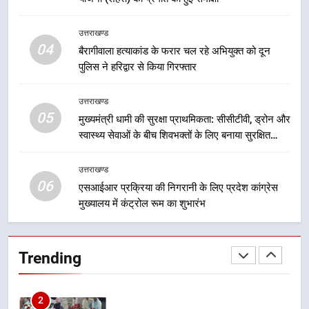
8
उत्तराखण्ड
महाराज की राजस्थान के मुख्यमंत्री से
04
बैरागीवाला हत्याकांड के फरार चल रहे अभियुक्त को दून
शिष्टाचार भेंट पर्यटन और सांस्कृतिक
पुलिस ने हरिद्वार से किया गिरफ्तार
गतिविधियों के विस्तार पर हुई चर्चा
उत्तराखण्ड
उत्तराखण्ड
05
1
मुख्यमंत्री धामी की सुरक्षा प्राथमिकता: सीसीटीवी, ड्रोन और
स्वास्थ्य सेवाओं के बीच शिवभक्तों के लिए बनाया सुरक्षित
भारी से बहुत भारी वर्षा की चेतावनी के बीच
कांवड़ मार्ग
जिला प्रशासन अलर्ट, सभी विभागों को हाई
अलर्ट पर रहने के निर्देश
उत्तराखण्ड
उत्तराखण्ड
06
एसआईआर प्रक्रिया की निगरानी के लिए प्रदेश कांग्रेस
मुख्यालय में कंट्रोल रूम का शुभारंभ
2
एमडीडीए बोर्ड बैठक में 25 विकास प्रस्तावों
को मिली मंजूरी, देहरादून-मसूरी के
Trending
नियोजित विकास को मिलेगी रफ्तार
उत्तराखण्ड
3