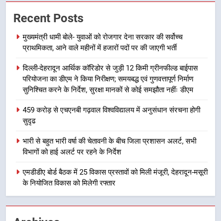
7
Recent Posts
बैरागीवाला हत्याकांड के फरार चल रहे
अभियुक्त को दून पुलिस ने हरिद्वार से किया
मुख्यमंत्री धामी बोले- युवाओं को रोजगार देना सरकार की सर्वोच्च
गिरफ्तार
उत्तराखण्ड
प्राथमिकता, आने वाले महीनों में हजारों पदों पर की जाएगी भर्ती
दिल्ली-देहरादून आर्थिक कॉरिडोर से जुड़ी 12 किमी ग्रीनफील्ड बाईपास
8
परियोजना का डीएम ने किया निरीक्षण; समयबद्ध एवं गुणवत्तापूर्ण निर्माण
भारी बारिश का अलर्ट! 6 अगस्त को
सुनिश्चित करने के निर्देश, सुरक्षा मानकों से कोई समझौता नहींः डीएम
देहरादून में स्कूल बंद
उत्तराखण्ड
459 करोड़ से एचएनबी गढ़वाल विश्वविद्यालय में अनुसंधान संरचना होगी
सुदृढ
1
भारी से बहुत भारी वर्षा की चेतावनी के बीच जिला प्रशासन अलर्ट, सभी
मुख्यमंत्री धामी बोले- युवाओं को रोजगार
विभागों को हाई अलर्ट पर रहने के निर्देश
देना सरकार की सर्वोच्च प्राथमिकता, आने
वाले महीनों में हजारों पदों पर की जाएगी
एमडीडीए बोर्ड बैठक में 25 विकास प्रस्तावों को मिली मंजूरी, देहरादून-मसूरी
उत्तराखण्ड
भर्ती
के नियोजित विकास को मिलेगी रफ्तार
2
दिल्ली-देहरादून आर्थिक कॉरिडोर से जुड़ी