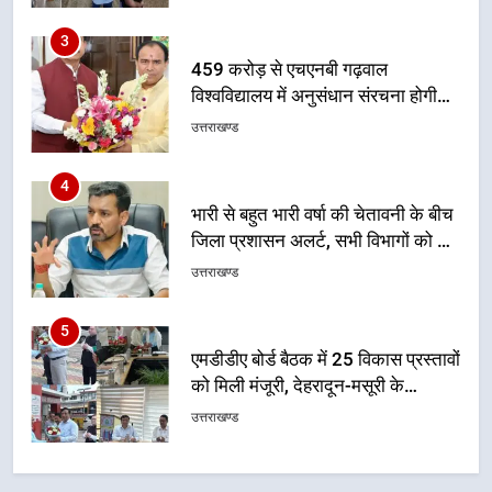
सुदृढ
उत्तराखण्ड
4
भारी से बहुत भारी वर्षा की चेतावनी के बीच
जिला प्रशासन अलर्ट, सभी विभागों को हाई
अलर्ट पर रहने के निर्देश
उत्तराखण्ड
5
एमडीडीए बोर्ड बैठक में 25 विकास प्रस्तावों
को मिली मंजूरी, देहरादून-मसूरी के
नियोजित विकास को मिलेगी रफ्तार
उत्तराखण्ड
6
मुख्यमंत्री पुष्कर सिंह धामी के दिशा-निर्देशों
में पीएम आवास योजना (शहरी) की प्रगति
की हुई समीक्षा
उत्तराखण्ड