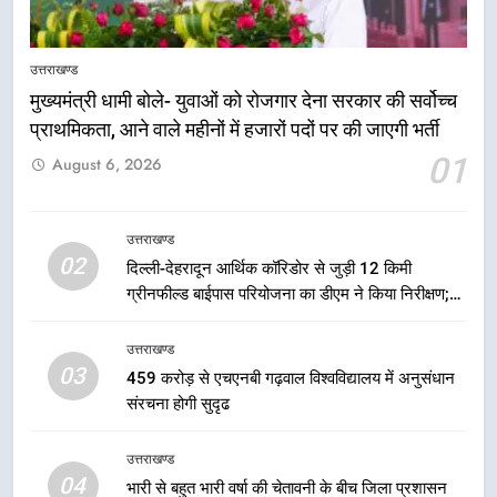
5
एमडीडीए बोर्ड बैठक में 25 विकास प्रस्तावों
उत्तराखण्ड
को मिली मंजूरी, देहरादून-मसूरी के
मुख्यमंत्री धामी बोले- युवाओं को रोजगार देना सरकार की सर्वोच्च
नियोजित विकास को मिलेगी रफ्तार
उत्तराखण्ड
प्राथमिकता, आने वाले महीनों में हजारों पदों पर की जाएगी भर्ती
01
August 6, 2026
6
मुख्यमंत्री पुष्कर सिंह धामी के दिशा-निर्देशों
में पीएम आवास योजना (शहरी) की प्रगति
उत्तराखण्ड
की हुई समीक्षा
02
उत्तराखण्ड
दिल्ली-देहरादून आर्थिक कॉरिडोर से जुड़ी 12 किमी
ग्रीनफील्ड बाईपास परियोजना का डीएम ने किया निरीक्षण;
समयबद्ध एवं गुणवत्तापूर्ण निर्माण सुनिश्चित करने के निर्देश,
7
सुरक्षा मानकों से कोई समझौता नहींः डीएम
उत्तराखण्ड
बैरागीवाला हत्याकांड के फरार चल रहे
03
459 करोड़ से एचएनबी गढ़वाल विश्वविद्यालय में अनुसंधान
अभियुक्त को दून पुलिस ने हरिद्वार से किया
संरचना होगी सुदृढ
गिरफ्तार
उत्तराखण्ड
उत्तराखण्ड
8
04
भारी से बहुत भारी वर्षा की चेतावनी के बीच जिला प्रशासन