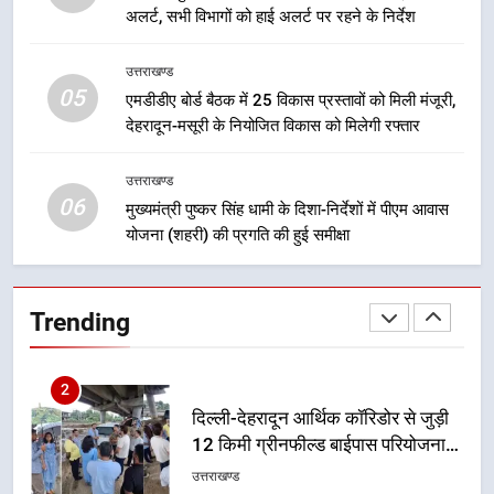
भारी बारिश का अलर्ट! 6 अगस्त को
अलर्ट, सभी विभागों को हाई अलर्ट पर रहने के निर्देश
देहरादून में स्कूल बंद
उत्तराखण्ड
उत्तराखण्ड
05
एमडीडीए बोर्ड बैठक में 25 विकास प्रस्तावों को मिली मंजूरी,
1
देहरादून-मसूरी के नियोजित विकास को मिलेगी रफ्तार
मुख्यमंत्री धामी बोले- युवाओं को रोजगार
देना सरकार की सर्वोच्च प्राथमिकता, आने
उत्तराखण्ड
वाले महीनों में हजारों पदों पर की जाएगी
06
उत्तराखण्ड
मुख्यमंत्री पुष्कर सिंह धामी के दिशा-निर्देशों में पीएम आवास
भर्ती
योजना (शहरी) की प्रगति की हुई समीक्षा
2
दिल्ली-देहरादून आर्थिक कॉरिडोर से जुड़ी
Trending
12 किमी ग्रीनफील्ड बाईपास परियोजना
का डीएम ने किया निरीक्षण; समयबद्ध एवं
उत्तराखण्ड
गुणवत्तापूर्ण निर्माण सुनिश्चित करने के
निर्देश, सुरक्षा मानकों से कोई समझौता
3
नहींः डीएम
459 करोड़ से एचएनबी गढ़वाल
विश्वविद्यालय में अनुसंधान संरचना होगी