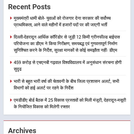
में पीएम आवास योजना (शहरी) की प्रगति
Recent Posts
की हुई समीक्षा
उत्तराखण्ड
मुख्यमंत्री धामी बोले- युवाओं को रोजगार देना सरकार की सर्वोच्च
प्राथमिकता, आने वाले महीनों में हजारों पदों पर की जाएगी भर्ती
7
दिल्ली-देहरादून आर्थिक कॉरिडोर से जुड़ी 12 किमी ग्रीनफील्ड बाईपास
बैरागीवाला हत्याकांड के फरार चल रहे
परियोजना का डीएम ने किया निरीक्षण; समयबद्ध एवं गुणवत्तापूर्ण निर्माण
अभियुक्त को दून पुलिस ने हरिद्वार से किया
सुनिश्चित करने के निर्देश, सुरक्षा मानकों से कोई समझौता नहींः डीएम
गिरफ्तार
उत्तराखण्ड
459 करोड़ से एचएनबी गढ़वाल विश्वविद्यालय में अनुसंधान संरचना होगी
सुदृढ
8
भारी बारिश का अलर्ट! 6 अगस्त को
भारी से बहुत भारी वर्षा की चेतावनी के बीच जिला प्रशासन अलर्ट, सभी
देहरादून में स्कूल बंद
विभागों को हाई अलर्ट पर रहने के निर्देश
उत्तराखण्ड
एमडीडीए बोर्ड बैठक में 25 विकास प्रस्तावों को मिली मंजूरी, देहरादून-मसूरी
के नियोजित विकास को मिलेगी रफ्तार
1
मुख्यमंत्री धामी बोले- युवाओं को रोजगार
देना सरकार की सर्वोच्च प्राथमिकता, आने
Archives
वाले महीनों में हजारों पदों पर की जाएगी
उत्तराखण्ड