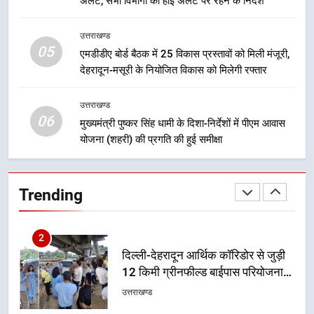
अलर्ट, सभी विभागों को हाई अलर्ट पर रहने के निर्देश
गिरफ्तार
उत्तराखण्ड
उत्तराखण्ड
05
8
एमडीडीए बोर्ड बैठक में 25 विकास प्रस्तावों को मिली मंजूरी,
भारी बारिश का अलर्ट! 6 अगस्त को
देहरादून-मसूरी के नियोजित विकास को मिलेगी रफ्तार
देहरादून में स्कूल बंद
उत्तराखण्ड
उत्तराखण्ड
06
मुख्यमंत्री पुष्कर सिंह धामी के दिशा-निर्देशों में पीएम आवास
योजना (शहरी) की प्रगति की हुई समीक्षा
1
मुख्यमंत्री धामी बोले- युवाओं को रोजगार
देना सरकार की सर्वोच्च प्राथमिकता, आने
Trending
वाले महीनों में हजारों पदों पर की जाएगी
उत्तराखण्ड
भर्ती
2
दिल्ली-देहरादून आर्थिक कॉरिडोर से जुड़ी
12 किमी ग्रीनफील्ड बाईपास परियोजना
का डीएम ने किया निरीक्षण; समयबद्ध एवं
उत्तराखण्ड
गुणवत्तापूर्ण निर्माण सुनिश्चित करने के