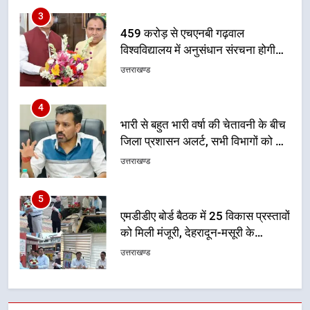
निर्देश, सुरक्षा मानकों से कोई समझौता
3
नहींः डीएम
459 करोड़ से एचएनबी गढ़वाल
विश्वविद्यालय में अनुसंधान संरचना होगी
सुदृढ
उत्तराखण्ड
4
भारी से बहुत भारी वर्षा की चेतावनी के बीच
जिला प्रशासन अलर्ट, सभी विभागों को हाई
अलर्ट पर रहने के निर्देश
उत्तराखण्ड
5
एमडीडीए बोर्ड बैठक में 25 विकास प्रस्तावों
को मिली मंजूरी, देहरादून-मसूरी के
नियोजित विकास को मिलेगी रफ्तार
उत्तराखण्ड
6
मुख्यमंत्री पुष्कर सिंह धामी के दिशा-निर्देशों