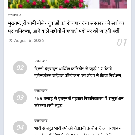
उत्तराखण्ड
मुख्यमंत्री धामी बोले- युवाओं को रोजगार देना सरकार की सर्वोच्च
प्राथमिकता, आने वाले महीनों में हजारों पदों पर की जाएगी भर्ती
5
01
August 6, 2026
एमडीडीए बोर्ड बैठक में 25 विकास प्रस्तावों
को मिली मंजूरी, देहरादून-मसूरी के
नियोजित विकास को मिलेगी रफ्तार
उत्तराखण्ड
उत्तराखण्ड
02
दिल्ली-देहरादून आर्थिक कॉरिडोर से जुड़ी 12 किमी
ग्रीनफील्ड बाईपास परियोजना का डीएम ने किया निरीक्षण;
6
समयबद्ध एवं गुणवत्तापूर्ण निर्माण सुनिश्चित करने के निर्देश,
मुख्यमंत्री पुष्कर सिंह धामी के दिशा-निर्देशों
सुरक्षा मानकों से कोई समझौता नहींः डीएम
उत्तराखण्ड
में पीएम आवास योजना (शहरी) की प्रगति
03
459 करोड़ से एचएनबी गढ़वाल विश्वविद्यालय में अनुसंधान
की हुई समीक्षा
उत्तराखण्ड
संरचना होगी सुदृढ
7
उत्तराखण्ड
बैरागीवाला हत्याकांड के फरार चल रहे
04
भारी से बहुत भारी वर्षा की चेतावनी के बीच जिला प्रशासन
अभियुक्त को दून पुलिस ने हरिद्वार से किया