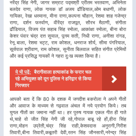
नरेंद्र सिंह नेगी, जागर सम्राट पद्मश्री प्रीतम भरतवाण, अभिनेता
बलदेव राणा, लोक गायक डॉ अजय ढौंडियाल,ओम बधाणी, लोक
गायिका, रेखा धस्माना, मीना राणा,कल्पना चौहान, रेशमा शाह गजेन्द्र
राणा, दर्शन फर्स्वाण, वीरेंद्र राजपूत, सौरभ मैठाणी, संगीता
ढौंडियाल, विजय पंत सहाब सिंह रमोला, आकांक्षा रमोला, बीना बोरा
केशर पंवार चंद्र दत्त सुयाल, पूनम सती, निधी राणा, अनीशा रांगड,
रेनू बाला, रेशमा भट्ट, राम कोशल, धनराज शोर्य, सीमा पंगरियाल,
सूर्यपाल श्रीवाण, राम कोशल, सुनीता बिलवाल सहित संगीत प्रेमियों
और कई प्रसिद्ध गायकों ने गहरा दुःख व्यक्त किया है।
ये भी पढ़ें:
बैरागीवाला हत्याकांड के फरार चल
रहे अभियुक्त को दून पुलिस ने हरिद्वार से किया
गिरफ्तार
आपको बता दें कि 80 के दशक में जगदीश बकरोला ने अपने गीतों
और आवाज के माध्यम से गढ़वाल अंचल में नये प्रयोग किये। तब
युगल गीतों का जमाना नहीं था। हर पुरुष गायक एकल गीत ही गाते
थे,चाहे वो जीत सिंह नेगी जी रहे,गोपाल बाबू रहे हों,हीरा सिंह
राणा,मोहन उप्रेती,चंद्र सिंह राही,केशवदास अनुरागी,गिरीश
तिवारी,बीना तिवारी,कबूतरी देवी,रतन सिंह जौनसारी,नरेन्द्र सिंह