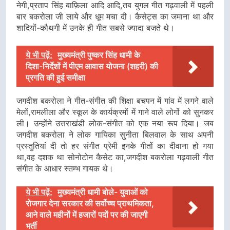
नेगी,प्रताप सिंह बाफ़िला आदि आदि,तब युगल गीत गढ़वाली में पहली
बार बकरोला जी लाये और धूम मचा दी। कैसेट्स का जमाना था और
शादियों-कौथगी में उनके ही गीत सबसे ज्यादा बजते थे।
ये भी पढ़ें:
मुख्यमंत्री पुष्कर सिंह धामी के
दिशा-निर्देशों में पीएम आवास योजना (शहरी) की
प्रगति की हुई समीक्षा
जगदीश बकरोला ने गीत-संगीत की शिक्षा बचपन में गांव में लगने वाले
मेलों,रामलीला और स्कूल के कार्यक्रमों में गाने वाले लोगों को सुनकर
ली। उन्होंने उत्तराखंडी लोक-संगीत को एक नया रूप दिया। जब
जगदीश बकरोला ने लोक गायिका सुनीता बिलवाल के साथ अपनी
प्रस्तुतियां दी तो हर संगीत प्रेमी इनके गीतों का दीवाना हो गया
था,वह दशक था सोनोटोन कैसेट का,जगदीश बकरोला गढ़वाली गीत
संगीत के आधार स्तम्भ गायक थे।
ये भी पढ़ें:
मुख्यमंत्री धामी बोले- युवाओं को
रोजगार देना सरकार की सर्वोच्च प्राथमिकता,
आने वाले महीनों में हजारों पदों पर की जाएगी
भर्ती